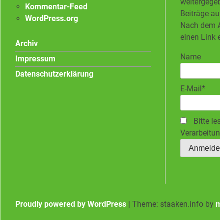
weitergegeb
Kommentar-Feed
Beiträge au
WordPress.org
Nach dem A
einen Link 
Archiv
Name
Impressum
Datenschutzerklärung
E-Mail*
Bitte le
Verarbeitun
Proudly powered by WordPress
|
Theme: staaken.info by
m