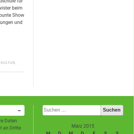
dschule für
wister beim
 bunte Show
sungen und
KULTUR
,
Suchen
nach:
hre Daten
März 2015
 an Dritte
M
D
M
D
F
S
S