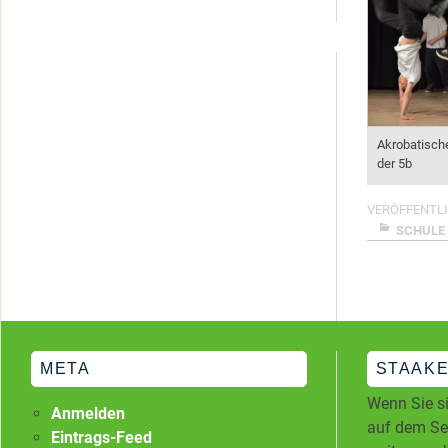
Kategorien
Akrobatisch
der 5b
VERÖFFENTLI
SCHULE
META
STAAKE
Wenn Sie si
Anmelden
auf dem Ser
Eintrags-Feed