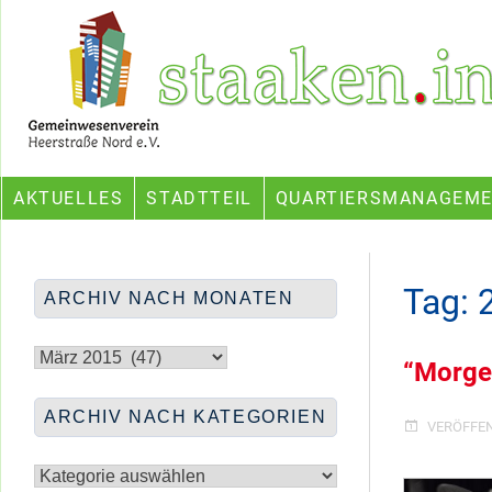
Skip
Ein Projekt des Gemeinwesenvereins Heerstraße Nord
to
content
AKTUELLES
STADTTEIL
QUARTIERSMANAGEM
Tag:
ARCHIV NACH MONATEN
Archiv
nach
“Morgen
Monaten
ARCHIV NACH KATEGORIEN
VERÖFFE
Archiv
nach