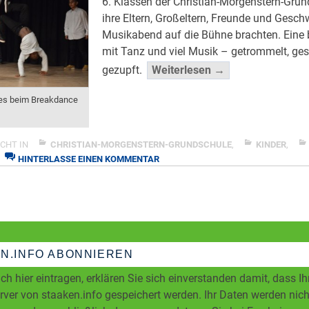
6. Klassen der Christian-Morgenstern-Grun
ihre Eltern, Großeltern, Freunde und Gesch
Musikabend auf die Bühne brachten. Eine
mit Tanz und viel Musik – getrommelt, ge
““Morgenstern”
gezupft.
Weiterlesen →
präsentiert
es beim Breakdance
Musik
&
Tanz”
CHT IN
CHRISTIAN-MORGENSTERN-GRUNDSCHULE
,
KINDER
,
</span
ZU
HINTERLASSE EINEN KOMMENTAR
“MORGENSTERN”
PRÄSENTIERT
MUSIK
&
TANZ
N.INFO ABONNIEREN
ch hier eintragen, erklären Sie sich einverstanden damit, dass I
ver von staaken.info gespeichert werden. Ihr Daten werden nicht