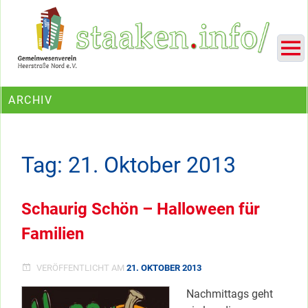
Skip
Ein Projekt des Gemeinwesenvereins Heerstraße Nord
to
content
ARCHIV
Tag:
21. Oktober 2013
Schaurig Schön – Halloween für
Familien
VERÖFFENTLICHT AM
21. OKTOBER 2013
Nachmittags geht