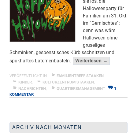
sie los, die
Halloweenparty für
Familien am 31. Okt.
im “Gemischtes”:
denn was wäre
Halloween ohne
gruseliges
Schminken, gespenstisches Kürbisschnitzen und
“Schaurig
spukhaftes Laternenbasteln.
Weiterlesen →
Schön
–
VERÖFFENTLICHT IN
FAMILIENTREFF STAAKEN
,
Halloween
KINDER
,
KULTURZENTRUM STAAKEN
,
NACHRICHTEN
,
QUARTIERSMANAGEMENT
1
für
ZU
KOMMENTAR
Familien”
SCHAURIG
</span
SCHÖN
–
HALLOWEEN
FÜR
ARCHIV NACH MONATEN
FAMILIEN