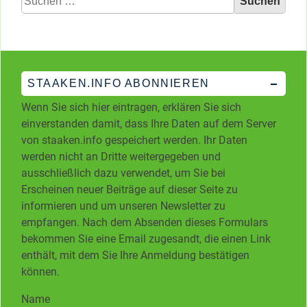
nach:
STAAKEN.INFO ABONNIEREN
Wenn Sie sich hier eintragen, erklären Sie sich
einverstanden damit, dass Ihre Daten auf dem Server
von staaken.info gespeichert werden. Ihr Daten
werden nicht an Dritte weitergegeben und
ausschließlich dazu verwendet, um Sie bei
Erscheinen neuer Beiträge auf dieser Seite zu
informieren und um unseren Newsletter zu
empfangen. Nach dem Absenden dieses Formulars
bekommen Sie eine Email zugesandt, die einen Link
enthält, mit dem Sie Ihre Anmeldung bestätigen
können.
Name