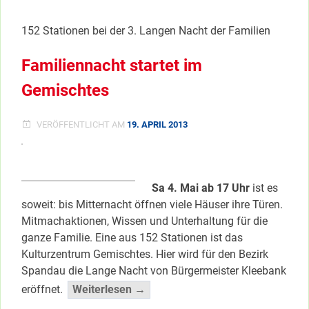
WOCH
IM
152 Stationen bei der 3. Langen Nacht der Familien
GEMI
Familiennacht startet im
Gemischtes
VERÖFFENTLICHT AM
19. APRIL 2013
Sa 4. Mai ab 17 Uhr
ist es
soweit: bis Mitternacht öffnen viele Häuser ihre Türen.
Mitmachaktionen, Wissen und Unterhaltung für die
ganze Familie. Eine aus 152 Stationen ist das
Kulturzentrum Gemischtes. Hier wird für den Bezirk
Spandau die Lange Nacht von Bürgermeister Kleebank
“Familiennacht
eröffnet.
Weiterlesen →
startet