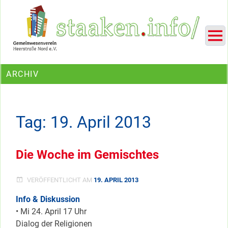
Skip
Ein Projekt des Gemeinwesenvereins Heerstraße Nord
to
content
ARCHIV
Tag:
19. April 2013
Die Woche im Gemischtes
VERÖFFENTLICHT AM
19. APRIL 2013
Info & Diskussion
• Mi 24. April 17 Uhr
Dialog der Religionen