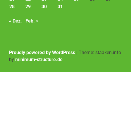
28
29
30
31
« Dez.
Feb. »
Proudly powered by WordPress
|
Theme: staaken.info
by
minimum-structure.de