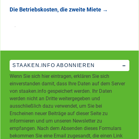
Die Betriebskosten, die zweite Miete
→
STAAKEN.INFO ABONNIEREN
Wenn Sie sich hier eintragen, erklären Sie sich
einverstanden damit, dass Ihre Daten auf dem Server
von staaken.info gespeichert werden. Ihr Daten
werden nicht an Dritte weitergegeben und
ausschließlich dazu verwendet, um Sie bei
Erscheinen neuer Beiträge auf dieser Seite zu
informieren und um unseren Newsletter zu
empfangen. Nach dem Absenden dieses Formulars
bekommen Sie eine Email zugesandt, die einen Link