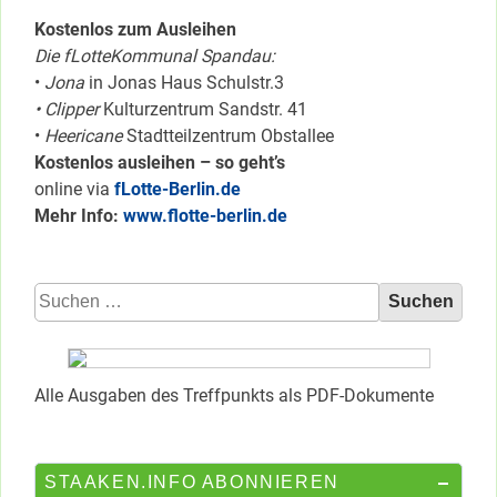
Kostenlos zum Ausleihen
Die fLotteKommunal Spandau:
•
Jona
in Jonas Haus Schulstr.3
• Clipper
Kulturzentrum Sandstr. 41
•
Heericane
Stadtteilzentrum Obstallee
Kostenlos ausleihen – so geht’s
online via
fLotte-Berlin.de
Mehr Info:
www.flotte-berlin.de
Suchen
nach:
Alle Ausgaben des Treffpunkts als PDF-Dokumente
STAAKEN.INFO ABONNIEREN