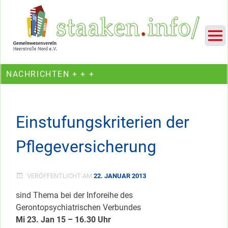
Skip
Ein Projekt des Gemeinwesenvereins Heerstraße Nord
to
content
NACHRICHTEN + + +
Einstufungskriterien der
Pflegeversicherung
VERÖFFENTLICHT AM
22. JANUAR 2013
sind Thema bei der Inforeihe des
Gerontopsychiatrischen Verbundes
Mi 23. Jan 15 – 16.30 Uhr