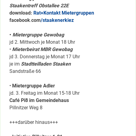
Staakentreff Obstallee 22E
download:
Rat+Kontakt Mietergruppen
facebook
.
com
/staakenerkiez
•
Mietergruppe Gewobag
jd 2. Mittwoch je Monat 18 Uhr
•
Mieterbeirat MBR Gewobag
jd 3. Donnerstag je Monat 17 Uhr
je im
Stadtteilladen Staaken
Sandstraße 66
•
Mietergruppe Adler
jd. 3. Freitag im Monat 15-18 Uhr
Café Pi8 im Gemeindehaus
Pillnitzer Weg 8
+++darüber hinaus+++