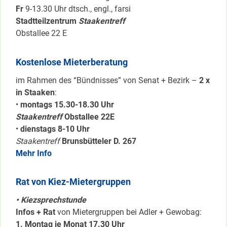
Fr
9-13.30 Uhr dtsch., engl., farsi
Stadtteilzentrum
Staakentreff
Obstallee 22 E
Kostenlose Mieterberatung
im Rahmen des “Bündnisses” von Senat + Bezirk –
2 x
in Staaken
:
•
montags 15.30-18.30 Uhr
Staakentreff
Obstallee 22E
•
dienstags 8-10 Uhr
Staakentreff
Brunsbütteler D. 267
Mehr Info
Rat von Kiez-Mietergruppen
• Kiezsprechstunde
Infos + Rat
von Mietergruppen bei Adler + Gewobag:
1. Montag je Monat 17.30 Uhr