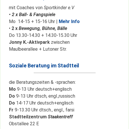
mit Coaches von
Sportkinder e.V
• 2 x Ball- & Fangspiele
Mo 14-15 + 15-16 Uhr |
Mehr Info
•
2 x
Bewegung, Bühne, Bälle
Do 13.30-14.30 + 14.30-15.30 Uhr
Jonny K.-Aktivpark
zwischen
Maulbeerallee + Lutoner Str.
Soziale Beratung im Stadtteil
die Beratungszeiten & -sprachen:
Mo
9-13 Uhr deutsch+englisch
Do
9-13 Uhr dtsch, engl.,russisch
Do
14-17 Uhr deutsch+englisch
Fr
9-13.30 Uhr dtsch., engl., farsi
Stadtteilzentrum
Staakentreff
Obstallee 22 E