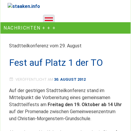
Skip
Ein Projekt des Gemeinwesenvereins Heerstraße Nord
to
content
NACHRICHTEN + + +
Stadtteilkonferenz vom 29. August
Fest auf Platz 1 der TO
VERÖFFENTLICHT AM
30. AUGUST 2012
Auf der gestrigen Stadtteilkonferenz stand im
Mittelpunkt die Vorbereitung eines gemeinsamen
Stadtteilfests am
Freitag den 19. Oktober ab 14 Uhr
auf der Promenade zwischen Gemeinwesenzentrum
und Christian-Morgenstern-Grundschule.