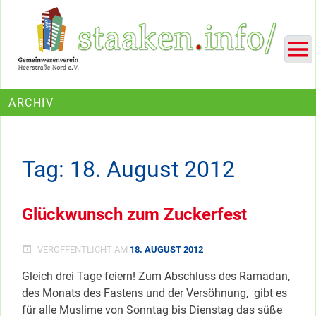
Skip
Ein Projekt des Gemeinwesenvereins Heerstraße Nord
to
content
ARCHIV
Tag:
18. August 2012
Glückwunsch zum Zuckerfest
VERÖFFENTLICHT AM
18. AUGUST 2012
Gleich drei Tage feiern! Zum Abschluss des Ramadan,
des Monats des Fastens und der Versöhnung, gibt es
für alle Muslime von Sonntag bis Dienstag das süße