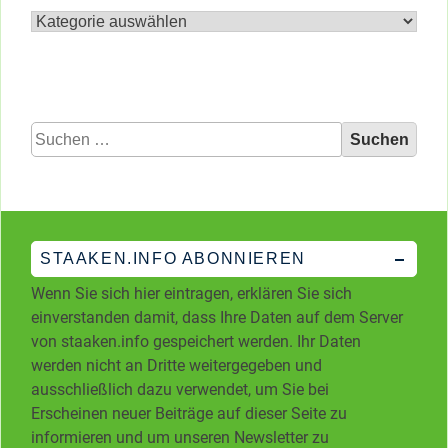
Archiv
nach
Kategorien
Suchen
nach:
STAAKEN.INFO ABONNIEREN
Wenn Sie sich hier eintragen, erklären Sie sich
einverstanden damit, dass Ihre Daten auf dem Server
von staaken.info gespeichert werden. Ihr Daten
werden nicht an Dritte weitergegeben und
ausschließlich dazu verwendet, um Sie bei
Erscheinen neuer Beiträge auf dieser Seite zu
informieren und um unseren Newsletter zu