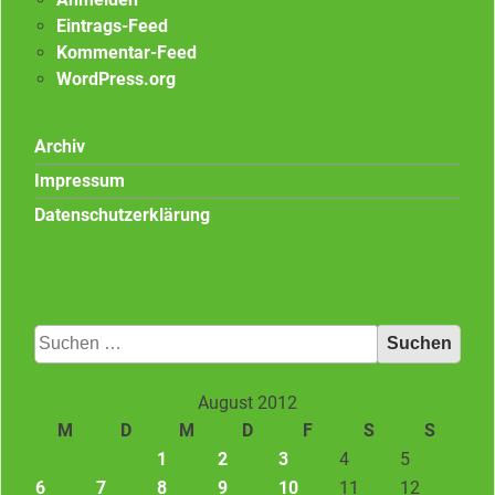
Eintrags-Feed
Kommentar-Feed
WordPress.org
Archiv
Impressum
Datenschutzerklärung
Suchen
nach:
August 2012
M
D
M
D
F
S
S
1
2
3
4
5
6
7
8
9
10
11
12