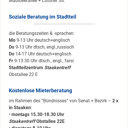
Maulbeerallee + Lutoner Str.
Soziale Beratung im Stadtteil
die Beratungszeiten & -sprachen:
Mo
9-13 Uhr deutsch+englisch
Do
9-13 Uhr dtsch, engl.,russisch
Do
14-17 Uhr deutsch+englisch
Fr
9-13.30 Uhr dtsch., engl., farsi
Stadtteilzentrum
Staakentreff
Obstallee 22 E
Kostenlose Mieterberatung
im Rahmen des “Bündnisses” von Senat + Bezirk –
2 x
in Staaken
:
•
montags 15.30-18.30 Uhr
Staakentreff
Obstallee 22E