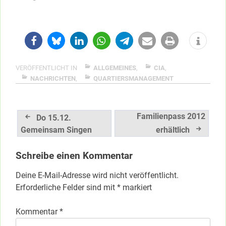
VERÖFFENTLICHT IN
ALLGEMEINES
,
CIA
,
NACHRICHTEN
,
QUARTIERSMANAGEMENT
Beitragsnavigation
Familienpass 2012
Do 15.12.
Gemeinsam Singen
erhältlich
Schreibe einen Kommentar
Deine E-Mail-Adresse wird nicht veröffentlicht.
Erforderliche Felder sind mit
*
markiert
Kommentar
*