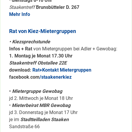
•
dienstags 8-10 Uhr
Staakentreff
Brunsbütteler D. 267
Mehr Info
Rat von Kiez-Mietergruppen
• Kiezsprechstunde
Infos + Rat
von Mietergruppen bei Adler + Gewobag:
1. Montag je Monat 17.30 Uhr
Staakentreff Obstallee 22E
download:
Rat+Kontakt Mietergruppen
facebook
.
com
/staakenerkiez
•
Mietergruppe Gewobag
jd 2. Mittwoch je Monat 18 Uhr
•
Mieterbeirat MBR Gewobag
jd 3. Donnerstag je Monat 17 Uhr
je im
Stadtteilladen Staaken
Sandstraße 66