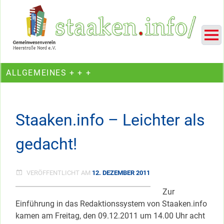
Skip
Ein Projekt des Gemeinwesenvereins Heerstraße Nord
to
content
ALLGEMEINES + + +
Staaken.info – Leichter als
gedacht!
VERÖFFENTLICHT AM
12. DEZEMBER 2011
Zur
Einführung in das Redaktionssystem von Staaken.info
kamen am Freitag, den 09.12.2011 um 14.00 Uhr acht