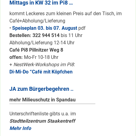
Mittags in KW 32 im Pi8 …
kommt Leckeres zum kleinen Preis auf den Tisch, im
Café+Abholung/Lieferung
•
Speiseplan 03. bis 07. August
pdf
Bestellen: 322 94
4 514
bis 11 Uhr
Abholung/Lieferung 12-14 Uhr
Café Pi8 Pillnitzer Weg 8
offen:
Mo-Fr 10-18 Uhr
+
NestWerk-Workshops im Pi8
:
Di-Mi-Do “Café mit Köpfchen
JA zum Bürgerbegehren ..
mehr Milieuschutz in Spandau
Unterschriftenliste gibts u.a. im
Stadtteilzentrum Staakentreff
Mehr Info