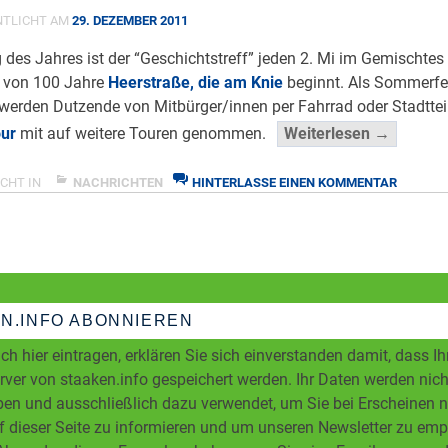
NTLICHT AM
29. DEZEMBER 2011
 des Jahres ist der “Geschichtstreff” jeden 2. Mi im Gemischtes 
 von 100 Jahre
Heerstraße, die am Knie
beginnt. Als Sommerfe
erden Dutzende von Mitbürger/innen per Fahrrad oder Stadttei
“Juli/Au
ur
mit auf weitere Touren genommen.
Weiterlesen →
Auf
Touren
ZU
CHT IN
NACHRICHTEN
HINTERLASSE EINEN KOMMENTAR
JULI/AU
und
AUF
Spuren
TOUREN
–
UND
ab
SPUREN
–
“Knie”
AB
N.INFO ABONNIEREN
aber
“KNIE”
“Oben
ABER
ch hier eintragen, erklären Sie sich einverstanden damit, dass I
“OBEN
mit””
ver von staaken.info gespeichert werden. Ihr Daten werden nicht
MIT”
</span
en und ausschließlich dazu verwendet, um Sie bei Erscheinen 
f dieser Seite zu informieren und um unseren Newsletter zu em