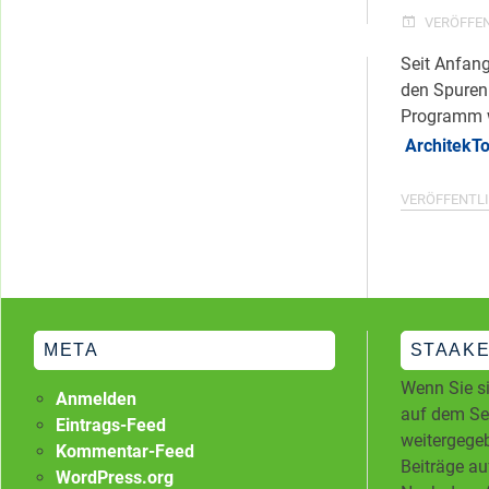
Kategorien
VERÖFFE
Seit Anfang
den Spuren
Programm w
ArchitekTo
VERÖFFENTLI
META
STAAKE
Wenn Sie si
Anmelden
auf dem Ser
Eintrags-Feed
weitergegeb
Kommentar-Feed
Beiträge au
WordPress.org