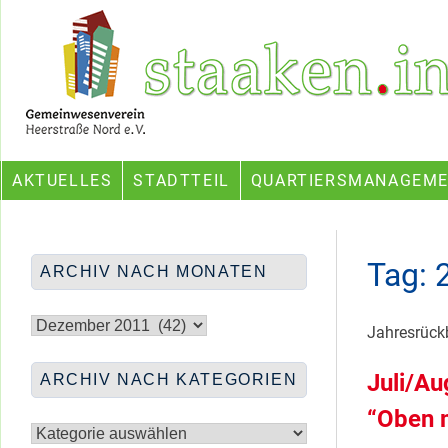
Skip
Ein Projekt des Gemeinwesenvereins Heerstraße Nord
to
content
AKTUELLES
STADTTEIL
QUARTIERSMANAGEM
Tag:
ARCHIV NACH MONATEN
Archiv
nach
Jahresrückb
Monaten
Juli/Au
ARCHIV NACH KATEGORIEN
Archiv
“Oben 
nach