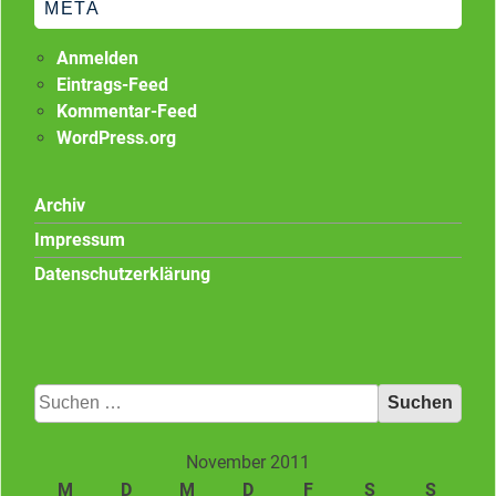
META
Anmelden
Eintrags-Feed
Kommentar-Feed
WordPress.org
Archiv
Impressum
Datenschutzerklärung
Suchen
nach:
November 2011
M
D
M
D
F
S
S