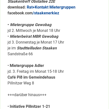
Staakentreff Obstallee 22E
download:
Rat+Kontakt Mietergruppen
facebook
.
com
/staakenerkiez
•
Mietergruppe Gewobag
jd 2. Mittwoch je Monat 18 Uhr
•
Mieterbeirat MBR Gewobag
jd 3. Donnerstag je Monat 17 Uhr
je im
Stadtteilladen Staaken
Sandstraße 66
•
Mietergruppe Adler
jd. 3. Freitag im Monat 15-18 Uhr
Café Pi8 im Gemeindehaus
Pillnitzer Weg 8
+++darüber hinaus+++
•
Initiative Pillnítzer 1-21