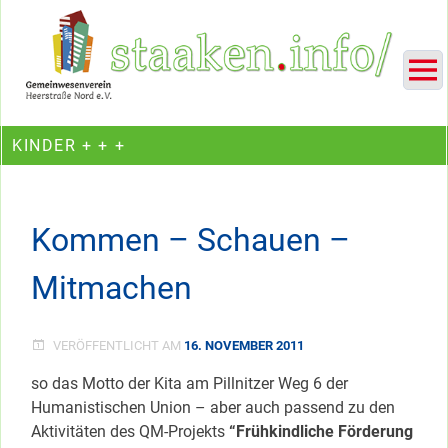
Skip
Ein Projekt des Gemeinwesenvereins Heerstraße Nord
to
content
KINDER + + +
Kommen – Schauen –
Mitmachen
VERÖFFENTLICHT AM
16. NOVEMBER 2011
so das Motto der Kita am Pillnitzer Weg 6 der
Humanistischen Union – aber auch passend zu den
Aktivitäten des QM-Projekts
“Frühkindliche Förderung