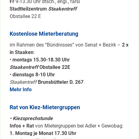
Fr
9-13.30 Uhr dtsch., engl., farsi
Stadtteilzentrum
Staakentreff
Obstallee 22 E
Kostenlose Mieterberatung
im Rahmen des “Bündnisses” von Senat + Bezirk –
2 x
in Staaken
:
•
montags 15.30-18.30 Uhr
Staakentreff
Obstallee 22E
•
dienstags 8-10 Uhr
Staakentreff
Brunsbütteler D. 267
Mehr Info
Rat von Kiez-Mietergruppen
• Kiezsprechstunde
Infos + Rat
von Mietergruppen bei Adler + Gewobag:
1. Montag je Monat 17.30 Uhr