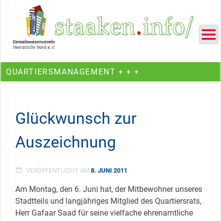
Skip
Ein Projekt des Gemeinwesenvereins Heerstraße Nord
to
content
QUARTIERSMANAGEMENT + + +
Glückwunsch zur
Auszeichnung
VERÖFFENTLICHT AM
8. JUNI 2011
Am Montag, den 6. Juni hat, der Mitbewohner unseres
Stadtteils und langjähriges Mitglied des Quartiersrats,
Herr Gafaar Saad für seine vielfache ehrenamtliche