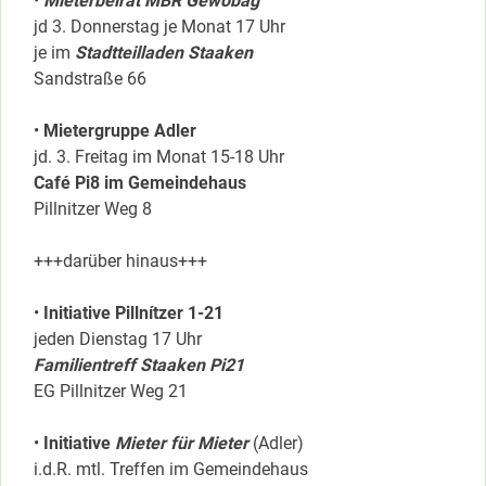
•
Mieterbeirat MBR Gewobag
jd 3. Donnerstag je Monat 17 Uhr
je im
Stadtteilladen Staaken
Sandstraße 66
•
Mietergruppe Adler
jd. 3. Freitag im Monat 15-18 Uhr
Café Pi8 im Gemeindehaus
Pillnitzer Weg 8
+++darüber hinaus+++
•
Initiative Pillnítzer 1-21
jeden Dienstag 17 Uhr
Familientreff Staaken Pi21
EG Pillnitzer Weg 21
•
Initiative
Mieter für Mieter
(Adler)
i.d.R. mtl. Treffen im Gemeindehaus