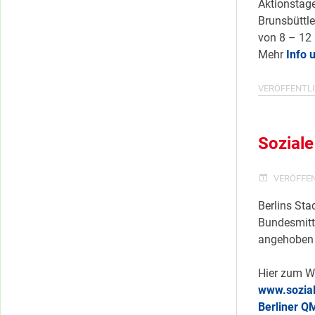
Aktionstag
Brunsbüttle
von 8 – 12
Mehr
Info 
VERÖFFENTLI
Soziale 
VERÖFFE
Berlins Sta
Bundesmitt
angehoben 
Hier zum W
www.sozial
Berliner Q