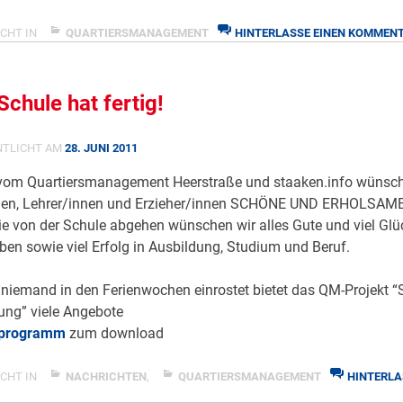
CHT IN
QUARTIERSMANAGEMENT
HINTERLASSE EINEN KOMMEN
Schule hat fertig!
NTLICHT AM
28. JUNI 2011
om Quartiersmanagement Heerstraße und staaken.info wünsch
nen, Lehrer/innen und Erzieher/innen SCHÖNE UND ERHOLSAME
ie von der Schule abgehen wünschen wir alles Gute und viel Glü
ben sowie viel Erfolg in Ausbildung, Studium und Beruf.
niemand in den Ferienwochen einrostet bietet das QM-Projekt “S
ng” viele Angebote
nprogramm
zum download
CHT IN
NACHRICHTEN
,
QUARTIERSMANAGEMENT
HINTERLA
ZU