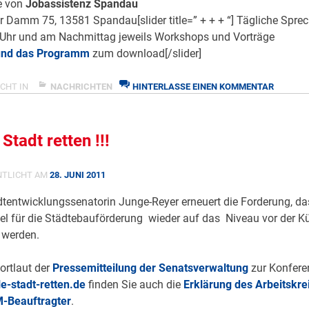
e von
Jobassistenz Spandau
r Damm 75, 13581 Spandau[slider title=” + + + “] Tägliche Spre
 Uhr und am Nachmittag jeweils Workshops und Vorträge
und das Programm
zum download[/slider]
ZU
CHT IN
NACHRICHTEN
HINTERLASSE EINEN KOMMENTAR
NICHT
NUR
FUSSBALL
Stadt retten !!!
ST W
EIBLICH
NTLICHT AM
28. JUNI 2011
dtentwicklungssenatorin Junge-Reyer erneuert die Forderung, da
el für die Städtebauförderung wieder auf das Niveau vor der K
werden.
ortlaut der
Pressemitteilung der Senatsverwaltung
zur Konfere
e-stadt-retten.de
finden Sie auch die
Erklärung des Arbeitskre
M-Beauftragter
.