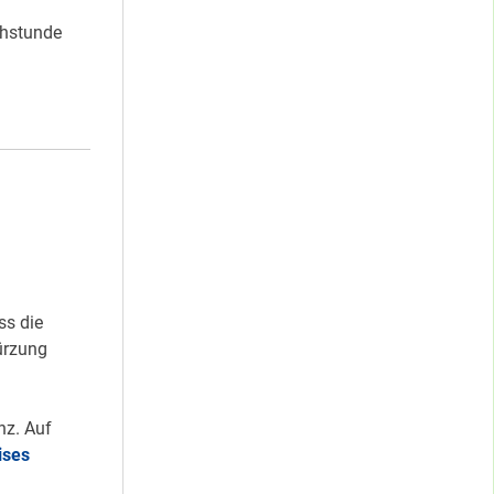
chstunde
 I
!
ss die
ürzung
nz. Auf
ises