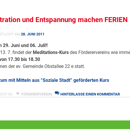
HEUTE:
SCHULE
HAT
tration und Entspannung machen FERIEN
FERTIG!
NTLICHT AM
28. JUNI 2011
 29. Juni und 06. Juli!!
3. 7. findet der
Meditations-Kurs
des Förderervereins wie imme
von 17.30 bis 18.30
en der ev. Gemeinde Obstallee 22 e statt.
um mit Mitteln aus “Soziale Stadt” geförderten Kurs
ZU
CHT IN
FÖRDERERVEREIN
HINTERLASSE EINEN KOMMENTAR
KONZ
UND
ENTS
MACH
FERIE