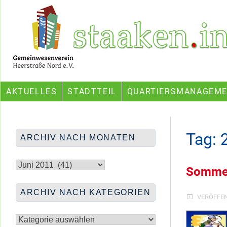
Skip
Ein Projekt des Gemeinwesenvereins Heerstraße Nord
to
content
AKTUELLES
STADTTEIL
QUARTIERSMANAGEM
Tag:
ARCHIV NACH MONATEN
Archiv
nach
Sommer
Monaten
ARCHIV NACH KATEGORIEN
VERÖFFE
Archiv
nach