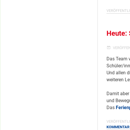
VERÖFFENTLI
Heute: 
VERÖFFE
Das Team v
Schüler/in
Und allen d
weiteren Le
Damit aber 
und Bewegu
Das
Ferie
VERÖFFENTLI
KOMMENTAR