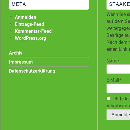
META
STAAKE
Wenn Sie si
Anmelden
auf dem Ser
Eintrags-Feed
weitergegeb
Kommentar-Feed
Beiträge au
WordPress.org
Nach dem A
einen Link 
Archiv
Name
Impressum
Datenschutzerklärung
E-Mail*
Bitte le
Verarbeitun