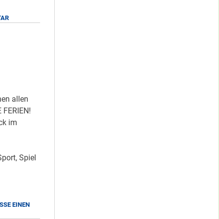
ZU
TAR
SOZIALE
STADT
RETTEN
!!!
en allen
 FERIEN!
ck im
port, Spiel
SSE EINEN