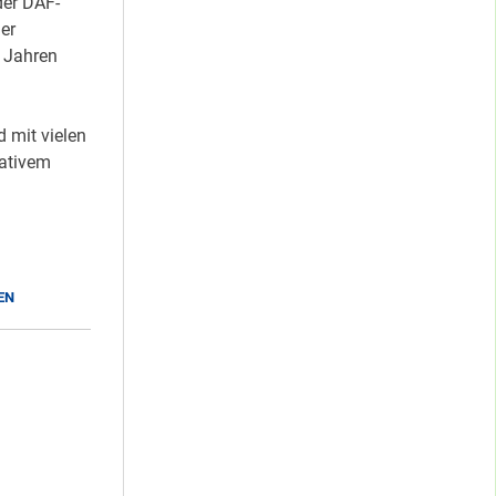
der DAF-
er
7 Jahren
 mit vielen
eativem
EN