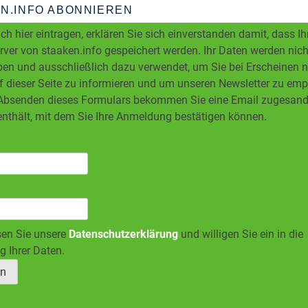
N.INFO ABONNIEREN
ch hier eintragen, erklären Sie sich einverstanden damit, dass I
ver von staaken.info gespeichert werden. Ihr Daten werden nicht
en und ausschließlich dazu verwendet, um Sie bei Erscheinen 
f dieser Seite zu informieren und um unseren Newsletter zu em
bsenden dieses Formulars bekommen Sie eine Email zugesandt
enthält, mit dem Sie Ihre Anmeldung bestätigen können.
sen Sie unsere
Datenschutzerklärung
und willigen Sie ein in die
g Ihrer Daten.