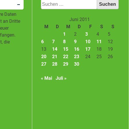
Suchen
nach:
hre Daten
Juni 2011
 an Dritte
M
D
M
D
F
S
S
neuer
1
2
3
4
5
pfangen.
6
7
8
9
10
11
12
, die
13
14
15
16
17
18
19
20
21
22
23
24
25
26
27
28
29
30
« Mai
Juli »