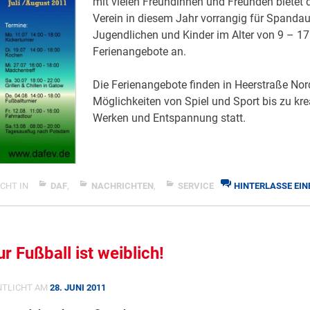
mit vielen Freundinnen und Freunden bietet 
Verein in diesem Jahr vorrangig für Spandau
Jugendlichen und Kinder im Alter von 9 – 1
Ferienangebote an.
Die Ferienangebote finden in Heerstraße Nord
Möglichkeiten von Spiel und Sport bis zu kr
Werken und Entspannung statt.
CHT IN
DAF
,
NACHRICHTEN
,
SERVICE
HINTERLASSE EIN
ZU
SOMMERFERIENANGEBOTE
VON
DAF
ur Fußball ist weiblich!
E.V.
NTLICHT AM
28. JUNI 2011