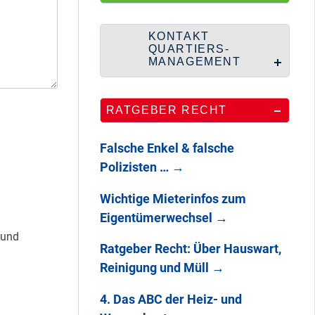
HipHop-Video: Das
ist Mein Viertel!
KONTAKT
QUARTIERS-
MANAGEMENT
Mit Mieter-Kohle
RATGEBER RECHT
auf Senats-Kohle
errichtet
Falsche Enkel & falsche
Polizisten …
→
Wie Staaken zu
Wichtige Mieterinfos zum
zwei Hahnebergen
Eigentümerwechsel
→
kam
 und
Ratgeber Recht: Über Hauswart,
Reinigung und Müll
→
100 Jahre
Heerstraße
4. Das ABC der Heiz- und