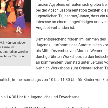
Tänzen Ägyptens erfreuten sich großer Bel
bei der Abschlusspräsentation zeigten die
jugendlichen Teilnehmer/-innen, dass ein 
Interesse an einem längerfristigen und ver
Angebot vorhanden ist.
Dementsprechend folgen im Rahmen des
9.1. können wieder
Jugendkulturforums des Stadtteils den v
e Tänze im
bis Mitte Dezember von Madlen Werner
einstudiert werden
durchgeführten Workshops zu den Indisc
bschluss "Tanz der
ab kommendem Samstag unter Leitung vo
Nehrlich Workshops zum Orientalischen T
tlich, immer samstags von 10 bis 11.30 Uhr für Kinder von 8 b
bis 14.30 Uhr für Jugendliche und Erwachsene.