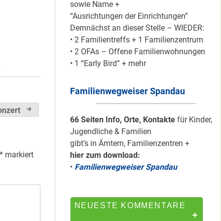
sowie Name +
“Ausrichtungen der Einrichtungen”
Demnächst an dieser Stelle – WIEDER:
Mit dem
• 2 Familientreffs + 1 Familienzentrum
“Redemobil” im
• 2 OFAs – Offene Familienwohnungen
Kiez unterwegs …
• 1 “Early Bird” + mehr
N
Familienwegweiser Spandau
Lokale Register-
Anlaufstelle in
onzert
Staaken
66 Seiten Info, Orte, Kontakte
für Kinder,
Jugendliche & Familien
gibt’s in Ämtern, Familienzentren +
*
markiert
hier zum download:
Silber für
•
Familienwegweiser Spandau
Bildungsnetz
Heerstraße
NEUESTE KOMMENTARE