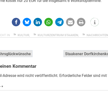
me kostet nur 20 EUR für die insgesamt 6 Workshoptermine.
CHT IN
KULTUR
,
KULTURZENTRUM STAAKEN
,
NACHRICHTE
snavigation
ahrsglückwünsche
Staakener Dorfkirchenk
 einen Kommentar
l-Adresse wird nicht veröffentlicht.
Erforderliche Felder sind mit
r
*