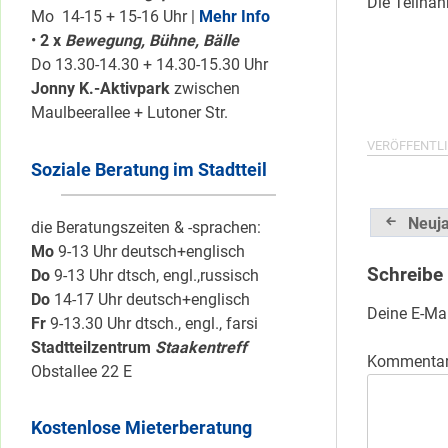
Die Teilnah
Mo 14-15 + 15-16 Uhr |
Mehr Info
•
2 x
Bewegung, Bühne, Bälle
Do 13.30-14.30 + 14.30-15.30 Uhr
Jonny K.-Aktivpark
zwischen
Maulbeerallee + Lutoner Str.
VERÖFFENTLI
Soziale Beratung im Stadtteil
Beitrag
Neuj
die Beratungszeiten & -sprachen:
Mo
9-13 Uhr deutsch+englisch
Schreibe
Do
9-13 Uhr dtsch, engl.,russisch
Do
14-17 Uhr deutsch+englisch
Deine E-Mai
Fr
9-13.30 Uhr dtsch., engl., farsi
Stadtteilzentrum
Staakentreff
Kommenta
Obstallee 22 E
Kostenlose Mieterberatung