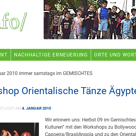
ENT
NACHHALTIGE ERNEUERUNG
ORTE UND WOR
nuar 2010 immer samstags im GEMISCHTES
hop Orientalische Tänze Ägypt
NTLICHT AM
4. JANUAR 2010
Wir erinnern uns: Herbst 09 im Gemischtes
Kulturen” mit den Workshops zu Bollywood
Capoeira/BrasilAngola und zu den Orienta