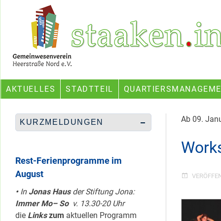
Skip
Ein Projekt des Gemeinwesenvereins Heerstraße Nord
to
content
AKTUELLES
STADTTEIL
QUARTIERSMANAGEM
Ab 09. Ja
KURZMELDUNGEN
Works
Rest-Ferienprogramme im
August
VERÖFFE
•
In
Jonas Haus
der Stiftung Jona:
Immer Mo– So
v. 13.30-20 Uhr
die
Links
zum
aktuellen Programm