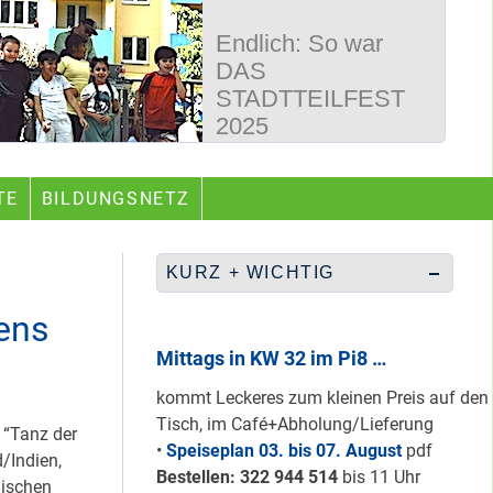
Endlich: So war
DAS
STADTTEILFEST
2025
50 Jahre
TE
BILDUNGSNETZ
Wegbereiter &
guter Begleiter …
KURZ + WICHTIG
ens
Rüberretten was
geht & sich
Mittags in KW 32 im Pi8 …
ABSCHAFFEN!
kommt Leckeres zum kleinen Preis auf den
Tisch, im Café+Abholung/Lieferung
 “Tanz der
•
Speiseplan 03. bis 07. August
pdf
/Indien,
Nur grüne & gelbe
Bestellen: 322 94
4 514
bis 11 Uhr
lischen