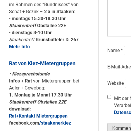
im Rahmen des “Bündnisses” von
Senat + Bezirk –
2 x in Staaken
:
•
montags 15.30-18.30 Uhr
Staakentreff
Obstallee 22E
•
dienstags 8-10 Uhr
Staakentreff
Brunsbütteler D. 267
Mehr Info
Name
*
Rat von Kiez-Mietergruppen
E-Mail-Adr
• Kiezsprechstunde
Infos + Rat
von Mietergruppen bei
Website
Adler + Gewobag:
1. Montag je Monat 17.30 Uhr
Mit der 
Staakentreff Obstallee 22E
Verarbei
download:
Datensc
Rat+Kontakt Mietergruppen
facebook
.
com
/staakenerkiez