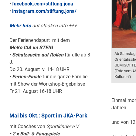
•
facebook.com/stiftung.jona
•
instagram.com/stiftung.jona/
Mehr Info
auf staaken.info +++
Der Ferienendspurt mit dem
MeKo CIA im STEIG
Ab Samstag 
•
Schatzsuche auf Rollen
für alle ab 8
Orientalisch
J.
GEMISCHTES 
Do 20. August v. 14-18 UHR
(Foto vom A
•
Ferien-Finale
für die ganze Familie
Kulturen")
mit Show der Workshop-Ergebnisse
Fr 21. August 16-18 UHR
Einmal mona
Jahren.
Mai bis Okt.: Sport im JKA-Park
und von 12 
mit Coaches von
Sportkinder e.V
• 2 x Ball- & Fangspiele