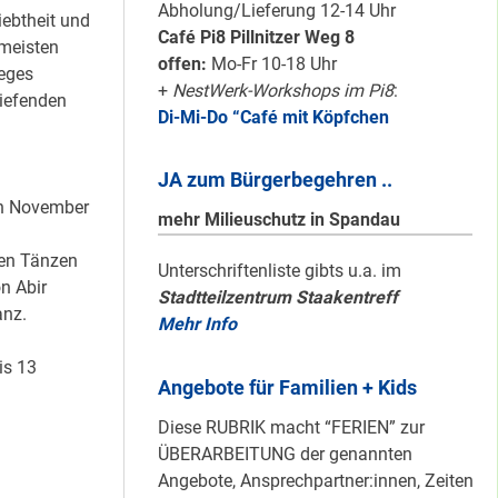
Karten für den
Abholung/Lieferung 12-14 Uhr
iebtheit und
neuen Quartiersrat
Café Pi8 Pillnitzer Weg 8
 meisten
2023-25 …
offen:
Mo-Fr 10-18 Uhr
reges
+
NestWerk-Workshops im Pi8
:
tiefenden
Di-Mi-Do “Café mit Köpfchen
Ein echtes “PLUS”
für Heerstraße
JA zum Bürgerbegehren ..
Nord …
on November
mehr Milieuschutz in Spandau
hen Tänzen
Staaken: Immer
Unterschriftenliste gibts u.a. im
n Abir
Stadtteilzentrum Staakentreff
schön sauber
anz.
Mehr Info
halten!
is 13
Angebote für Familien + Kids
Neuer Look für’s
Diese RUBRIK macht “FERIEN” zur
#Nachbarschaftmachen
ÜBERARBEITUNG der genannten
Angebote, Ansprechpartner:innen, Zeiten