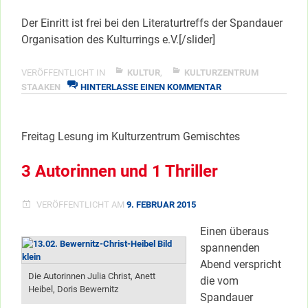
Der Einritt ist frei bei den Literaturtreffs der Spandauer
Organisation des Kulturrings e.V.[/slider]
VERÖFFENTLICHT IN
KULTUR
,
KULTURZENTRUM
ZU
STAAKEN
HINTERLASSE EINEN KOMMENTAR
LIEBE
AUF
ZEIT
Freitag Lesung im Kulturzentrum Gemischtes
3 Autorinnen und 1 Thriller
VERÖFFENTLICHT AM
9. FEBRUAR 2015
Einen überaus
spannenden
Abend verspricht
Die Autorinnen Julia Christ, Anett
die vom
Heibel, Doris Bewernitz
Spandauer