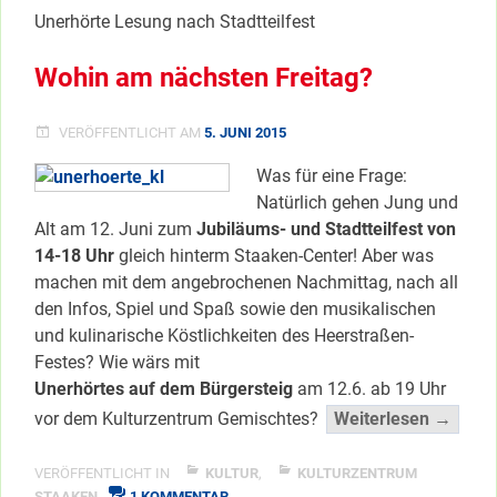
DEM
Unerhörte Lesung nach Stadtteilfest
TROTTOIR
Wohin am nächsten Freitag?
VERÖFFENTLICHT AM
5. JUNI 2015
Was für eine Frage:
Natürlich gehen Jung und
Alt am 12. Juni zum
Jubiläums- und Stadtteilfest von
14-18 Uhr
gleich hinterm Staaken-Center! Aber was
machen mit dem angebrochenen Nachmittag, nach all
den Infos, Spiel und Spaß sowie den musikalischen
und kulinarische Köstlichkeiten des Heerstraßen-
Festes? Wie wärs mit
Unerhörtes auf dem Bürgersteig
am 12.6. ab 19 Uhr
“Woh
vor dem Kulturzentrum Gemischtes?
Weiterlesen →
am
nächs
VERÖFFENTLICHT IN
KULTUR
,
KULTURZENTRUM
ZU
STAAKEN
1 KOMMENTAR