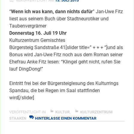
VERÖFFENTLICHT AM
13. JULI 2015
GLÜCKLICH!”
“
Wenn ich was kann, dann nichts dafür
” Jan-Uwe Fitz
liest aus seinem Buch über Stadtneurotiker und
Taubenvergrämer
Donnerstag 16. Juli 19 Uhr
Kulturzentrum Gemischtes
Bürgersteig Sandstraße 41[slider title=” + + + “]und als
Bonus wird Jan-Uwe Fitz noch aus dem Roman seiner
Ehefrau Anke Fitz lesen: “Klingel geht nicht, rufen Sie
lauf DingDong!”
Eintritt frei bei der Bürgersteiglesung des Kulturrings
Spandau, die bei Regen im Saal stattfinden
wird[/slider]
VERÖFFENTLICHT IN
KULTUR
,
KULTURZENTRUM
ZU
STAAKEN
HINTERLASSE EINEN KOMMENTAR
LITERATURTREFF
AUF