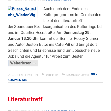
Auch nach dem Ende des
Kulturprogramms im Gemischtes
bleibt der Literaturtreff
der Spandauer Bezirksorganisation des Kulturrings bei
uns im Quartier Heerstraße! Am
Donnerstag 28.
Januar 18.30 Uhr
kommt der Berliner Poetry Slamer
und Autor Juston Buße ins Café Pi8 und bringt dort
Geschichten und Erlebnisse rund um Jobsuche, neue
Jobs und die Agentur für Arbeit zum Besten.
“Literaturtreff
Weiterlesen →
bleibt
im
VERÖFFENTLICHT IN
KULTUR
,
NACHRICHTEN
1
ZU
KOMMENTAR
Kiez”
LITERATURTREFF
</span
BLEIBT
IM
Literaturtreff
KIEZ