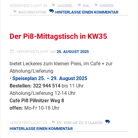
Türen
VERÖFFENTLICHT IN
JUGEND
,
KIK
,
KINDER
,
ZU
zu
NACHRICHTEN
HINTERLASSE EINEN KOMMENTAR
AB
bei
HEUTE:
“KiK
TÜREN
–
Der Pi8-Mittagstisch in KW35
ZU
BEI
Kinder
“KIK
im
VERÖFFENTLICHT AM
25. AUGUST 2025
–
Kiez”!”
KINDER
bietet Leckeres zum kleinen Preis, im Café + zur
</span
IM
KIEZ”!
Abholung/Lieferung
•
Speiseplan 25. – 29. August 2025
Bestellen: 322 94
4 514
bis 11 Uhr
Abholung/Lieferung 12-14 Uhr
Café Pi8 Pillnitzer Weg 8
offen:
Mo-Fr 10-18 Uhr
VERÖFFENTLICHT IN
EV. KIRCHE ZU STAAKEN
ZU
HINTERLASSE EINEN KOMMENTAR
DER