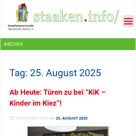
Skip
Ein Projekt des Gemeinwesenvereins Heerstraße Nord
to
content
ARCHIV
Tag:
25. August 2025
Ab Heute: Türen zu bei “KiK –
Kinder im Kiez”!
VERÖFFENTLICHT AM
25. AUGUST 2025