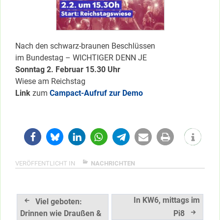
Nach den schwarz-braunen Beschlüssen
im Bundestag – WICHTIGER DENN JE
Sonntag 2. Februar 15.30 Uhr
Wiese am Reichstag
Link
zum
Campact-Aufruf zur Demo
VERÖFFENTLICHT IN
NACHRICHTEN
Beitragsnavigation
In KW6, mittags im
Viel geboten:
Drinnen wie Draußen &
Pi8