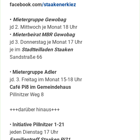
facebook
.
com
/staakenerkiez
•
Mietergruppe Gewobag
jd 2. Mittwoch je Monat 18 Uhr
•
Mieterbeirat MBR Gewobag
jd 3. Donnerstag je Monat 17 Uhr
je im
Stadtteilladen Staaken
Sandstraße 66
•
Mietergruppe Adler
jd. 3. Freitag im Monat 15-18 Uhr
Café Pi8 im Gemeindehaus
Pillnitzer Weg 8
+++darüber hinaus+++
•
Initiative Pillnítzer 1-21
jeden Dienstag 17 Uhr
Familientreff Staaken Pi21