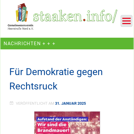
Skip
Ein Projekt des Gemeinwesenvereins Heerstraße Nord
to
content
NACHRICHTEN + + +
Für Demokratie gegen
Rechtsruck
VERÖFFENTLICHT AM
31. JANUAR 2025