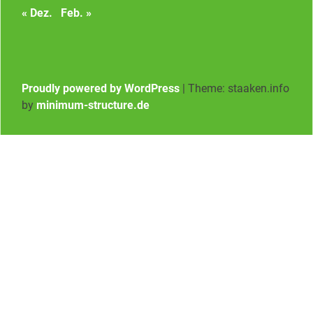
« Dez.
Feb. »
Proudly powered by WordPress
|
Theme: staaken.info
by
minimum-structure.de