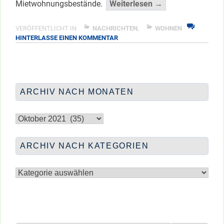
“Adler
Mietwohnungsbestände.
Weiterlesen →
verkauft
Westgrund-
VERÖFFENTLICHT IN
NACHRICHTEN
,
WOHNEN
ZU
HINTERLASSE EINEN KOMMENTAR
Wohnungen?”
ADLER
</span
VERKAUFT
WESTGRUND-
WOHNUNGEN?
ARCHIV NACH MONATEN
Archiv
nach
Monaten
ARCHIV NACH KATEGORIEN
Archiv
nach
Kategorien