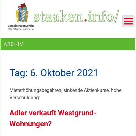
Skip
Ein Projekt des Gemeinwesenvereins Heerstraße Nord
to
content
ARCHIV
Tag:
6. Oktober 2021
Mieterhöhungsbegehren, sinkende Aktienkurse, hohe
Verschuldung:
Adler verkauft Westgrund-
Wohnungen?