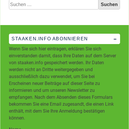
Suchen
nach:
STAAKEN.INFO ABONNIEREN
Wenn Sie sich hier eintragen, erklären Sie sich
einverstanden damit, dass Ihre Daten auf dem Server
von staaken.info gespeichert werden. Ihr Daten
werden nicht an Dritte weitergegeben und
ausschließlich dazu verwendet, um Sie bei
Erscheinen neuer Beiträge auf dieser Seite zu
informieren und um unseren Newsletter zu
empfangen. Nach dem Absenden dieses Formulars
bekommen Sie eine Email zugesandt, die einen Link
enthält, mit dem Sie Ihre Anmeldung bestätigen
können.