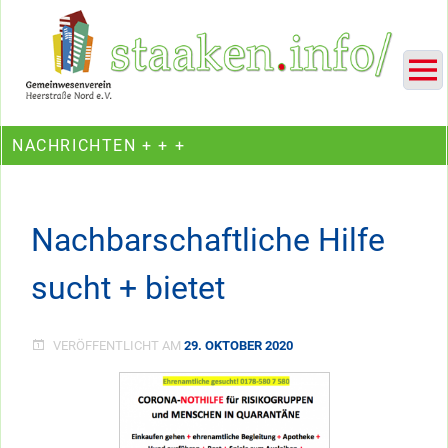
Skip
Ein Projekt des Gemeinwesenvereins Heerstraße Nord
to
content
NACHRICHTEN + + +
Nachbarschaftliche Hilfe
sucht + bietet
VERÖFFENTLICHT AM
29. OKTOBER 2020