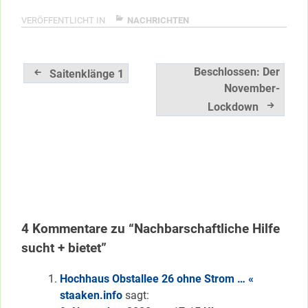
VERÖFFENTLICHT IN
NACHRICHTEN
Beitragsnavigation
Beschlossen: Der
Saitenklänge 1
November-
Lockdown
4 Kommentare zu “Nachbarschaftliche Hilfe
sucht + bietet”
Hochhaus Obstallee 26 ohne Strom … «
staaken.info
sagt: