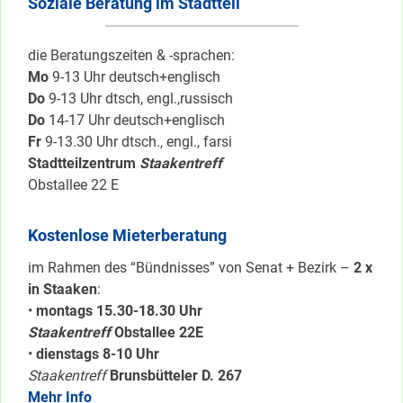
Soziale Beratung im Stadtteil
die Beratungszeiten & -sprachen:
Mo
9-13 Uhr deutsch+englisch
Do
9-13 Uhr dtsch, engl.,russisch
Do
14-17 Uhr deutsch+englisch
Fr
9-13.30 Uhr dtsch., engl., farsi
Stadtteilzentrum
Staakentreff
Obstallee 22 E
Kostenlose Mieterberatung
im Rahmen des “Bündnisses” von Senat + Bezirk –
2 x
in Staaken
:
•
montags 15.30-18.30 Uhr
Staakentreff
Obstallee 22E
•
dienstags 8-10 Uhr
Staakentreff
Brunsbütteler D. 267
Mehr Info