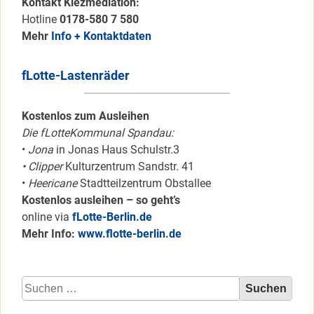
Kontakt Kiezmediation:
Hotline
0178-580 7 580
Mehr
Info + Kontaktdaten
fLotte-Lastenräder
Kostenlos zum Ausleihen
Die fLotteKommunal Spandau:
•
Jona
in Jonas Haus Schulstr.3
• Clipper
Kulturzentrum Sandstr. 41
•
Heericane
Stadtteilzentrum Obstallee
Kostenlos ausleihen – so geht’s
online via
fLotte-Berlin.de
Mehr Info:
www.flotte-berlin.de
Suchen
nach: