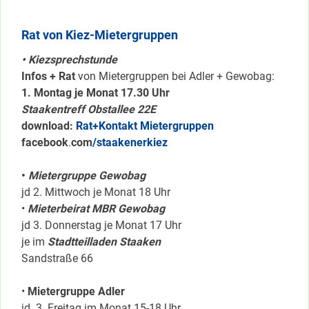
Rat von Kiez-Mietergruppen
• Kiezsprechstunde
Infos + Rat
von Mietergruppen bei Adler + Gewobag:
1. Montag je Monat 17.30 Uhr
Staakentreff Obstallee 22E
download:
Rat+Kontakt Mietergruppen
facebook
.
com
/staakenerkiez
•
Mietergruppe Gewobag
jd 2. Mittwoch je Monat 18 Uhr
•
Mieterbeirat MBR Gewobag
jd 3. Donnerstag je Monat 17 Uhr
je im
Stadtteilladen Staaken
Sandstraße 66
•
Mietergruppe Adler
jd. 3. Freitag im Monat 15-18 Uhr