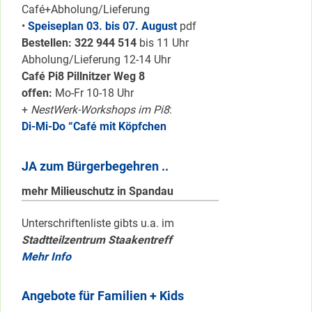
Café+Abholung/Lieferung
•
Speiseplan 03. bis 07. August
pdf
Bestellen: 322 94
4 514
bis 11 Uhr
Abholung/Lieferung 12-14 Uhr
Café Pi8 Pillnitzer Weg 8
offen:
Mo-Fr 10-18 Uhr
+
NestWerk-Workshops im Pi8
:
Di-Mi-Do “Café mit Köpfchen
JA zum Bürgerbegehren ..
mehr Milieuschutz in Spandau
Unterschriftenliste gibts u.a. im
Stadtteilzentrum Staakentreff
Mehr Info
Angebote für Familien + Kids