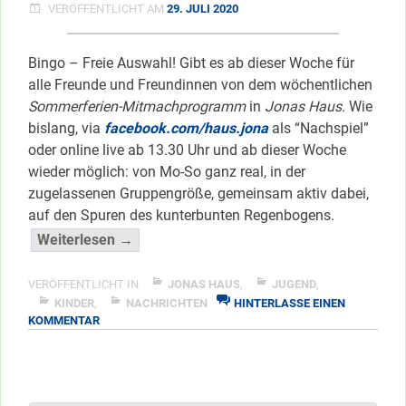
VERÖFFENTLICHT AM
29. JULI 2020
Bingo – Freie Auswahl! Gibt es ab dieser Woche für
alle Freunde und Freundinnen von dem wöchentlichen
Sommerferien-Mitmachprogramm
in
Jonas Haus
. Wie
bislang, via
facebook.com/haus.jona
als “Nachspiel”
oder online live ab 13.30 Uhr und ab dieser Woche
wieder möglich: von Mo-So ganz real, in der
zugelassenen Gruppengröße, gemeinsam aktiv dabei,
auf den Spuren des kunterbunten Regenbogens.
“Jonas
Weiterlesen →
Haus-
Programm
VERÖFFENTLICHT IN
JONAS HAUS
,
JUGEND
,
jetzt
KINDER
,
NACHRICHTEN
HINTERLASSE EINEN
ZU
KOMMENTAR
real
JONAS
&
HAUS-
digital”
PROGRAMM
JETZT
</span
REAL