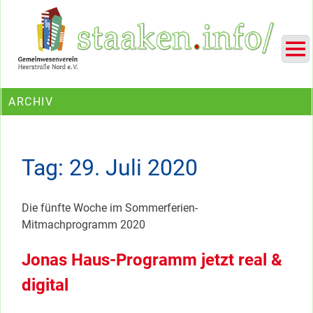
Skip
Ein Projekt des Gemeinwesenvereins Heerstraße Nord
to
content
ARCHIV
Tag:
29. Juli 2020
Die fünfte Woche im Sommerferien-
Mitmachprogramm 2020
Jonas Haus-Programm jetzt real &
digital