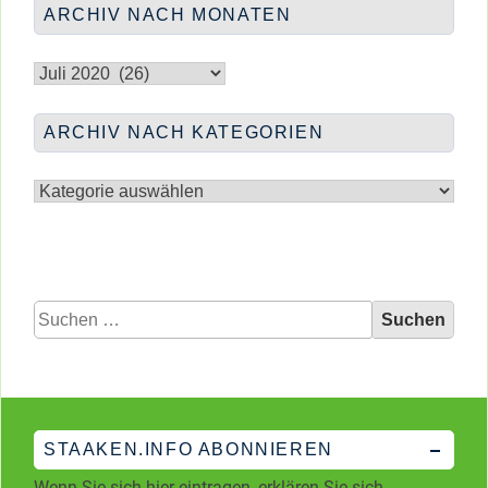
ARCHIV NACH MONATEN
&
DIGITAL
Archiv
nach
Monaten
ARCHIV NACH KATEGORIEN
Archiv
nach
Kategorien
Suchen
nach:
STAAKEN.INFO ABONNIEREN
Wenn Sie sich hier eintragen, erklären Sie sich