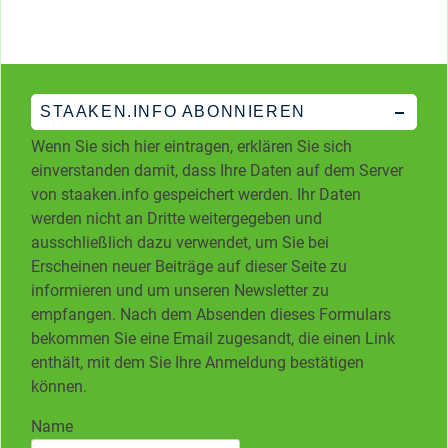
STAAKEN.INFO ABONNIEREN
Wenn Sie sich hier eintragen, erklären Sie sich
einverstanden damit, dass Ihre Daten auf dem Server
von staaken.info gespeichert werden. Ihr Daten
werden nicht an Dritte weitergegeben und
ausschließlich dazu verwendet, um Sie bei
Erscheinen neuer Beiträge auf dieser Seite zu
informieren und um unseren Newsletter zu
empfangen. Nach dem Absenden dieses Formulars
bekommen Sie eine Email zugesandt, die einen Link
enthält, mit dem Sie Ihre Anmeldung bestätigen
können.
Name