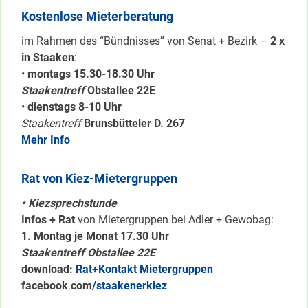
Kostenlose Mieterberatung
im Rahmen des “Bündnisses” von Senat + Bezirk –
2 x
in Staaken
:
•
montags 15.30-18.30 Uhr
Staakentreff
Obstallee 22E
•
dienstags 8-10 Uhr
Staakentreff
Brunsbütteler D. 267
Mehr Info
Rat von Kiez-Mietergruppen
• Kiezsprechstunde
Infos + Rat
von Mietergruppen bei Adler + Gewobag:
1. Montag je Monat 17.30 Uhr
Staakentreff Obstallee 22E
download:
Rat+Kontakt Mietergruppen
facebook
.
com
/staakenerkiez