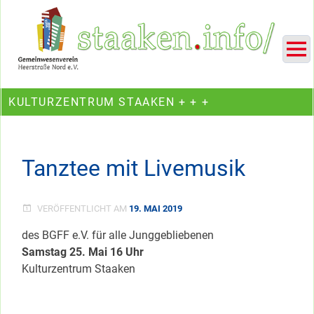
Skip
Ein Projekt des Gemeinwesenvereins Heerstraße Nord
to
content
KULTURZENTRUM STAAKEN + + +
Tanztee mit Livemusik
VERÖFFENTLICHT AM
19. MAI 2019
des BGFF e.V. für alle Junggebliebenen
Samstag 25. Mai 16 Uhr
Kulturzentrum Staaken