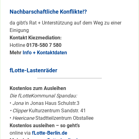
Nachbarschaftliche Konflikte!?
da gibt’s Rat + Unterstützung auf dem Weg zu einer
Einigung
Kontakt Kiezmediation:
Hotline
0178-580 7 580
Mehr
Info + Kontaktdaten
fLotte-Lastenräder
Kostenlos zum Ausleihen
Die fLotteKommunal Spandau:
•
Jona
in Jonas Haus Schulstr.3
• Clipper
Kulturzentrum Sandstr. 41
•
Heericane
Stadtteilzentrum Obstallee
Kostenlos ausleihen – so geht’s
online via
fLotte-Berlin.de