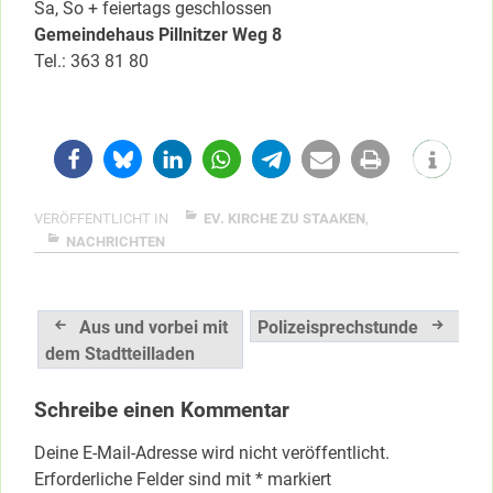
Sa, So + feiertags geschlossen
Gemeindehaus Pillnitzer Weg 8
Tel.: 363 81 80
VERÖFFENTLICHT IN
EV. KIRCHE ZU STAAKEN
,
NACHRICHTEN
Beitragsnavigation
Aus und vorbei mit
Polizeisprechstunde
dem Stadtteilladen
Schreibe einen Kommentar
Deine E-Mail-Adresse wird nicht veröffentlicht.
Erforderliche Felder sind mit
*
markiert