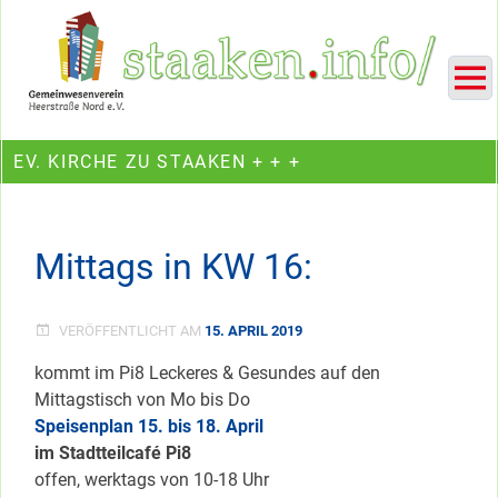
Skip
Ein Projekt des Gemeinwesenvereins Heerstraße Nord
to
content
EV. KIRCHE ZU STAAKEN + + +
Mittags in KW 16:
VERÖFFENTLICHT AM
15. APRIL 2019
kommt im Pi8 Leckeres & Gesundes auf den
Mittagstisch von Mo bis Do
Speisenplan 15. bis 18. April
im Stadtteilcafé Pi8
offen, werktags von 10-18 Uhr