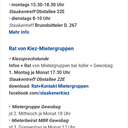
•
montags 15.30-18.30 Uhr
Staakentreff
Obstallee 22E
•
dienstags 8-10 Uhr
Staakentreff
Brunsbütteler D. 267
Mehr Info
Rat von Kiez-Mietergruppen
• Kiezsprechstunde
Infos + Rat
von Mietergruppen bei Adler + Gewobag:
1. Montag je Monat 17.30 Uhr
Staakentreff Obstallee 22E
download:
Rat+Kontakt Mietergruppen
facebook
.
com
/staakenerkiez
•
Mietergruppe Gewobag
jd 2. Mittwoch je Monat 18 Uhr
•
Mieterbeirat MBR Gewobag
jd 3. Donnerstag je Monat 17 Uhr