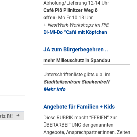
Karten für den
Abholung/Lieferung 12-14 Uhr
neuen Quartiersrat
Café Pi8 Pillnitzer Weg 8
2023-25 …
offen:
Mo-Fr 10-18 Uhr
+
NestWerk-Workshops im Pi8
:
Di-Mi-Do “Café mit Köpfchen
Ein echtes “PLUS”
für Heerstraße
JA zum Bürgerbegehren ..
Nord …
mehr Milieuschutz in Spandau
Staaken: Immer
Unterschriftenliste gibts u.a. im
Stadtteilzentrum Staakentreff
schön sauber
Mehr Info
halten!
Angebote für Familien + Kids
Neuer Look für’s
z fit!
Diese RUBRIK macht “FERIEN” zur
#Nachbarschaftmachen
ÜBERARBEITUNG der genannten
Angebote, Ansprechpartner:innen, Zeiten