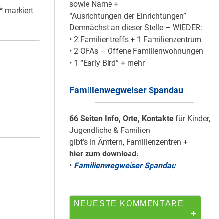
sowie Name +
*
markiert
“Ausrichtungen der Einrichtungen”
Demnächst an dieser Stelle – WIEDER:
Mit dem
• 2 Familientreffs + 1 Familienzentrum
“Redemobil” im
• 2 OFAs – Offene Familienwohnungen
Kiez unterwegs …
• 1 “Early Bird” + mehr
Familienwegweiser Spandau
Lokale Register-
Anlaufstelle in
Staaken
66 Seiten Info, Orte, Kontakte
für Kinder,
Jugendliche & Familien
gibt’s in Ämtern, Familienzentren +
hier zum download:
Silber für
•
Familienwegweiser Spandau
Bildungsnetz
Heerstraße
NEUESTE KOMMENTARE