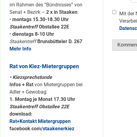
im Rahmen des “Bündnisses” von
Senat + Bezirk –
2 x in Staaken
:
Mit der 
•
montags 15.30-18.30 Uhr
Verarbei
Staakentreff
Obstallee 22E
Datensc
•
dienstags 8-10 Uhr
Staakentreff
Brunsbütteler D. 267
Mehr Info
Rat von Kiez-Mietergruppen
• Kiezsprechstunde
Infos + Rat
von Mietergruppen bei
Adler + Gewobag:
1. Montag je Monat 17.30 Uhr
Staakentreff Obstallee 22E
download:
Rat+Kontakt Mietergruppen
facebook
.
com
/staakenerkiez