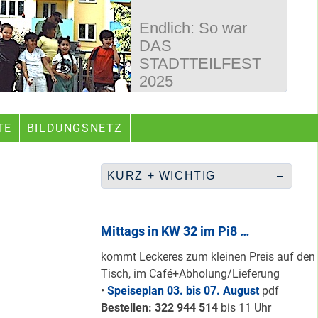
Endlich: So war
DAS
STADTTEILFEST
2025
50 Jahre
TE
BILDUNGSNETZ
Wegbereiter &
guter Begleiter …
KURZ + WICHTIG
Rüberretten was
geht & sich
Mittags in KW 32 im Pi8 …
ABSCHAFFEN!
kommt Leckeres zum kleinen Preis auf den
Tisch, im Café+Abholung/Lieferung
•
Speiseplan 03. bis 07. August
pdf
Nur grüne & gelbe
Bestellen: 322 94
4 514
bis 11 Uhr