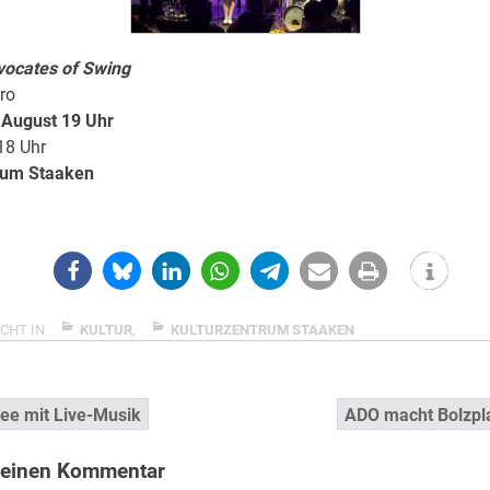
ocates of Swing
uro
 August 19 Uhr
18 Uhr
rum Staaken
CHT IN
KULTUR
,
KULTURZENTRUM STAAKEN
snavigation
ee mit Live-Musik
ADO macht Bolzplat
 einen Kommentar