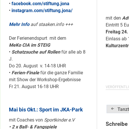
•
facebook.com/stiftung.jona
•
instagram.com/stiftung.jona/
mit den
Adv
Mehr Info
auf staaken.info +++
Eintritt 5 E
Freitag 24.
Der Ferienendspurt mit dem
Einlass ab 
MeKo CIA im STEIG
Kulturzent
•
Schatzsuche auf Rollen
für alle ab 8
J.
Do 20. August v. 14-18 UHR
•
Ferien-Finale
für die ganze Familie
mit Show der Workshop-Ergebnisse
Fr 21. August 16-18 UHR
VERÖFFENTLI
Beitrag
Tanzt
Mai bis Okt.: Sport im JKA-Park
mit Coaches von
Sportkinder e.V
Schreibe
• 2 x Ball- & Fangspiele