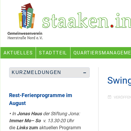
Skip
Ein Projekt des Gemeinwesenvereins Heerstraße Nord
to
content
AKTUELLES
STADTTEIL
QUARTIERSMANAGEM
KURZMELDUNGEN
Swin
Rest-Ferienprogramme im
VERÖFFE
August
•
In
Jonas Haus
der Stiftung Jona:
Immer Mo– So
v. 13.30-20 Uhr
die
Links
zum
aktuellen Programm