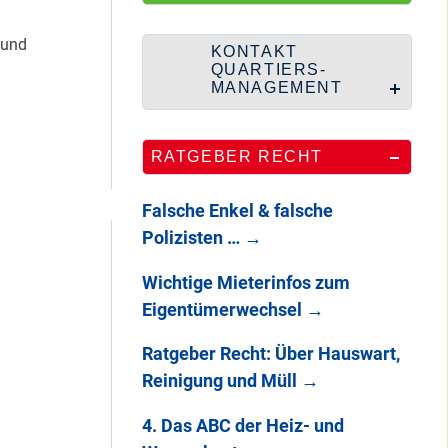
HipHop-Video: Das
ist Mein Viertel!
 und
KONTAKT
QUARTIERS-
MANAGEMENT
Mit Mieter-Kohle
RATGEBER RECHT
auf Senats-Kohle
errichtet
Falsche Enkel & falsche
Polizisten …
→
Wie Staaken zu
Wichtige Mieterinfos zum
zwei Hahnebergen
Eigentümerwechsel
→
kam
Ratgeber Recht: Über Hauswart,
Reinigung und Müll
→
100 Jahre
Heerstraße
4. Das ABC der Heiz- und