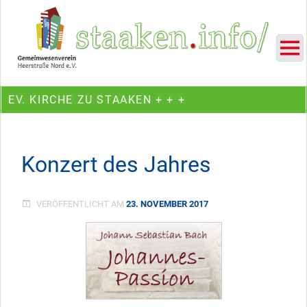
Skip
Ein Projekt des Gemeinwesenvereins Heerstraße Nord
to
content
EV. KIRCHE ZU STAAKEN + + +
Konzert des Jahres
VERÖFFENTLICHT AM
23. NOVEMBER 2017