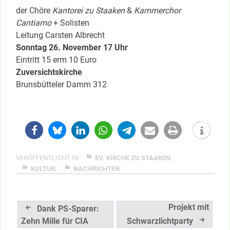
der Chöre
Kantorei zu Staaken
&
Kammerchor
Cantiamo
+ Solisten
Leitung Carsten Albrecht
Sonntag 26. November 17 Uhr
Eintritt 15 erm 10 Euro
Zuversichtskirche
Brunsbütteler Damm 312
VERÖFFENTLICHT IN
EV. KIRCHE ZU STAAKEN
,
KULTUR
,
NACHRICHTEN
Beitragsnavigation
Projekt mit
Dank PS-Sparer:
Zehn Mille für CIA
Schwarzlichtparty