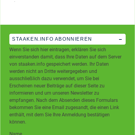
STAAKEN.INFO ABONNIEREN
Wenn Sie sich hier eintragen, erklären Sie sich
einverstanden damit, dass Ihre Daten auf dem Server
von staaken.info gespeichert werden. Ihr Daten
werden nicht an Dritte weitergegeben und
ausschließlich dazu verwendet, um Sie bei
Erscheinen neuer Beiträge auf dieser Seite zu
informieren und um unseren Newsletter zu
empfangen. Nach dem Absenden dieses Formulars
bekommen Sie eine Email zugesandt, die einen Link
enthält, mit dem Sie Ihre Anmeldung bestätigen
können.
Name