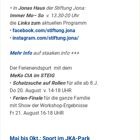
•
In
Jonas Haus
der Stiftung Jona:
Immer Mo– So
v. 13.30-20 Uhr
die
Links
zum
aktuellen Programm
•
facebook.com/stiftung.jona
•
instagram.com/stiftung.jona/
Mehr Info
auf staaken.info +++
Der Ferienendspurt mit dem
MeKo CIA im STEIG
•
Schatzsuche auf Rollen
für alle ab 8 J.
Do 20. August v. 14-18 UHR
•
Ferien-Finale
für die ganze Familie
mit Show der Workshop-Ergebnisse
Fr 21. August 16-18 UHR
Mai bis Okt.: Sport im JKA-Park