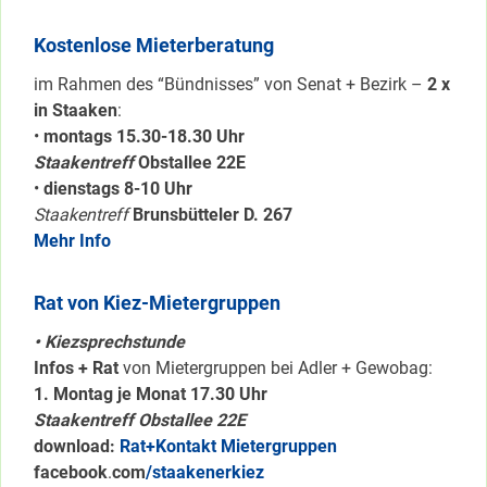
Kostenlose Mieterberatung
im Rahmen des “Bündnisses” von Senat + Bezirk –
2 x
in Staaken
:
•
montags 15.30-18.30 Uhr
Staakentreff
Obstallee 22E
•
dienstags 8-10 Uhr
Staakentreff
Brunsbütteler D. 267
Mehr Info
Rat von Kiez-Mietergruppen
• Kiezsprechstunde
Infos + Rat
von Mietergruppen bei Adler + Gewobag:
1. Montag je Monat 17.30 Uhr
Staakentreff Obstallee 22E
download:
Rat+Kontakt Mietergruppen
facebook
.
com
/staakenerkiez