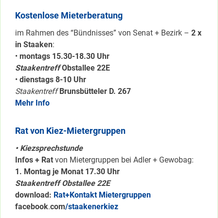
Kostenlose Mieterberatung
im Rahmen des “Bündnisses” von Senat + Bezirk –
2 x
in Staaken
:
•
montags 15.30-18.30 Uhr
Staakentreff
Obstallee 22E
•
dienstags 8-10 Uhr
Staakentreff
Brunsbütteler D. 267
Mehr Info
Rat von Kiez-Mietergruppen
• Kiezsprechstunde
Infos + Rat
von Mietergruppen bei Adler + Gewobag:
1. Montag je Monat 17.30 Uhr
Staakentreff Obstallee 22E
download:
Rat+Kontakt Mietergruppen
facebook
.
com
/staakenerkiez