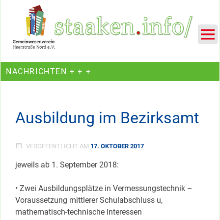
Skip
Ein Projekt des Gemeinwesenvereins Heerstraße Nord
to
content
NACHRICHTEN + + +
Ausbildung im Bezirksamt
VERÖFFENTLICHT AM
17. OKTOBER 2017
jeweils ab 1. September 2018:
• Zwei Ausbildungsplätze in Vermessungstechnik –
Voraussetzung mittlerer Schulabschluss u,
mathematisch-technische Interessen