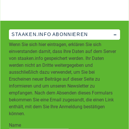
STAAKEN.INFO ABONNIEREN
Wenn Sie sich hier eintragen, erklären Sie sich
einverstanden damit, dass Ihre Daten auf dem Server
von staaken.info gespeichert werden. Ihr Daten
werden nicht an Dritte weitergegeben und
ausschließlich dazu verwendet, um Sie bei
Erscheinen neuer Beiträge auf dieser Seite zu
informieren und um unseren Newsletter zu
empfangen. Nach dem Absenden dieses Formulars
bekommen Sie eine Email zugesandt, die einen Link
enthält, mit dem Sie Ihre Anmeldung bestätigen
können.
Name