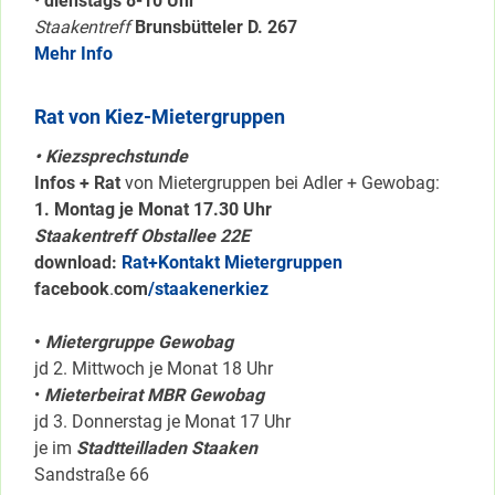
•
dienstags 8-10 Uhr
Staakentreff
Brunsbütteler D. 267
Mehr Info
Rat von Kiez-Mietergruppen
• Kiezsprechstunde
Infos + Rat
von Mietergruppen bei Adler + Gewobag:
1. Montag je Monat 17.30 Uhr
Staakentreff Obstallee 22E
download:
Rat+Kontakt Mietergruppen
facebook
.
com
/staakenerkiez
•
Mietergruppe Gewobag
jd 2. Mittwoch je Monat 18 Uhr
•
Mieterbeirat MBR Gewobag
jd 3. Donnerstag je Monat 17 Uhr
je im
Stadtteilladen Staaken
Sandstraße 66