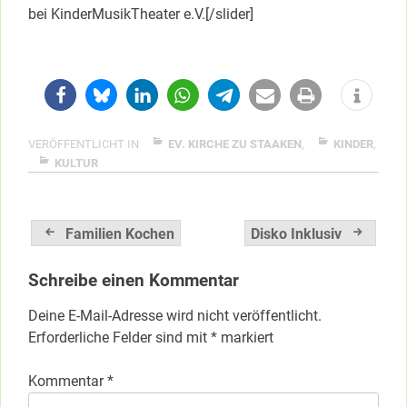
bei KinderMusikTheater e.V.[/slider]
VERÖFFENTLICHT IN
EV. KIRCHE ZU STAAKEN
,
KINDER
,
KULTUR
Beitragsnavigation
Familien Kochen
Disko Inklusiv
Schreibe einen Kommentar
Deine E-Mail-Adresse wird nicht veröffentlicht.
Erforderliche Felder sind mit
*
markiert
Kommentar
*