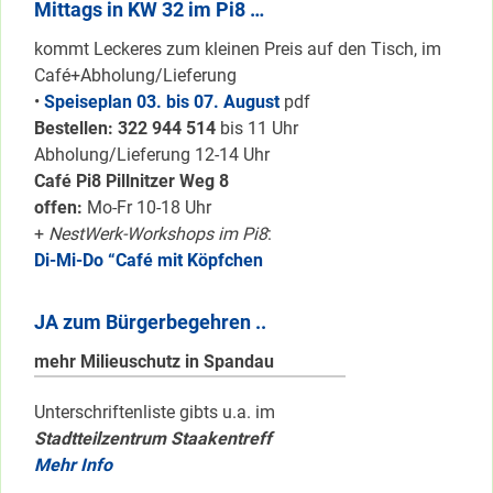
Mittags in KW 32 im Pi8 …
kommt Leckeres zum kleinen Preis auf den Tisch, im
Café+Abholung/Lieferung
•
Speiseplan 03. bis 07. August
pdf
Bestellen: 322 94
4 514
bis 11 Uhr
Abholung/Lieferung 12-14 Uhr
Café Pi8 Pillnitzer Weg 8
offen:
Mo-Fr 10-18 Uhr
+
NestWerk-Workshops im Pi8
:
Di-Mi-Do “Café mit Köpfchen
JA zum Bürgerbegehren ..
mehr Milieuschutz in Spandau
Unterschriftenliste gibts u.a. im
Stadtteilzentrum Staakentreff
Mehr Info