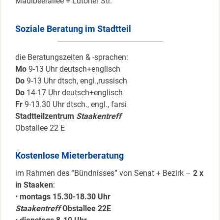
Maulbeerallee + Lutoner Str.
Soziale Beratung im Stadtteil
die Beratungszeiten & -sprachen:
Mo
9-13 Uhr deutsch+englisch
Do
9-13 Uhr dtsch, engl.,russisch
Do
14-17 Uhr deutsch+englisch
Fr
9-13.30 Uhr dtsch., engl., farsi
Stadtteilzentrum
Staakentreff
Obstallee 22 E
Kostenlose Mieterberatung
im Rahmen des “Bündnisses” von Senat + Bezirk –
2 x
in Staaken
:
•
montags 15.30-18.30 Uhr
Staakentreff
Obstallee 22E