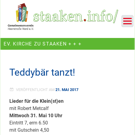
Skip
Ein Projekt des Gemeinwesenvereins Heerstraße Nord
to
content
EV. KIRCHE ZU STAAKEN + + +
Teddybär tanzt!
VERÖFFENTLICHT AM
21. MAI 2017
Lieder für die Klein(st)en
mit Robert Metcalf
Mittwoch 31. Mai 10 Uhr
Eintritt 7, erm 6.50
mit Gutschein 4,50