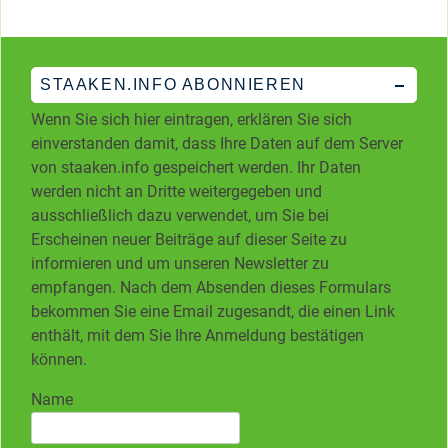
STAAKEN.INFO ABONNIEREN
Wenn Sie sich hier eintragen, erklären Sie sich
einverstanden damit, dass Ihre Daten auf dem Server
von staaken.info gespeichert werden. Ihr Daten
werden nicht an Dritte weitergegeben und
ausschließlich dazu verwendet, um Sie bei
Erscheinen neuer Beiträge auf dieser Seite zu
informieren und um unseren Newsletter zu
empfangen. Nach dem Absenden dieses Formulars
bekommen Sie eine Email zugesandt, die einen Link
enthält, mit dem Sie Ihre Anmeldung bestätigen
können.
Name