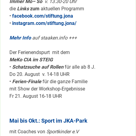
Immer Mo– So
v. 13.30-20 Uhr
die
Links
zum
aktuellen Programm
•
facebook.com/stiftung.jona
•
instagram.com/stiftung.jona/
Mehr Info
auf staaken.info +++
Der Ferienendspurt mit dem
MeKo CIA im STEIG
•
Schatzsuche auf Rollen
für alle ab 8 J.
Do 20. August v. 14-18 UHR
•
Ferien-Finale
für die ganze Familie
mit Show der Workshop-Ergebnisse
Fr 21. August 16-18 UHR
Mai bis Okt.: Sport im JKA-Park
mit Coaches von
Sportkinder e.V