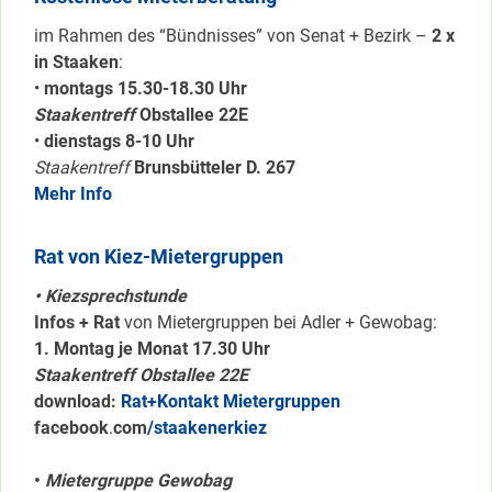
im Rahmen des “Bündnisses” von Senat + Bezirk –
2 x
in Staaken
:
•
montags 15.30-18.30 Uhr
Staakentreff
Obstallee 22E
•
dienstags 8-10 Uhr
Staakentreff
Brunsbütteler D. 267
Mehr Info
Rat von Kiez-Mietergruppen
• Kiezsprechstunde
Infos + Rat
von Mietergruppen bei Adler + Gewobag:
1. Montag je Monat 17.30 Uhr
Staakentreff Obstallee 22E
download:
Rat+Kontakt Mietergruppen
facebook
.
com
/staakenerkiez
•
Mietergruppe Gewobag