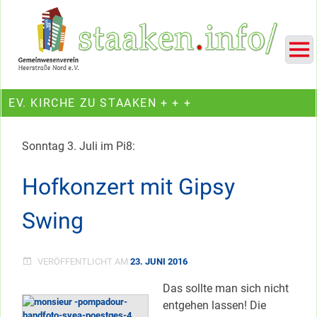
Skip
Ein Projekt des Gemeinwesenvereins Heerstraße Nord
to
content
EV. KIRCHE ZU STAAKEN + + +
Sonntag 3. Juli im Pi8:
Hofkonzert mit Gipsy
Swing
VERÖFFENTLICHT AM
23. JUNI 2016
Das sollte man sich nicht
entgehen lassen! Die