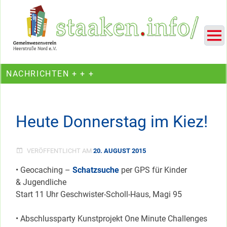
Skip
Ein Projekt des Gemeinwesenvereins Heerstraße Nord
to
content
NACHRICHTEN + + +
Heute Donnerstag im Kiez!
VERÖFFENTLICHT AM
20. AUGUST 2015
• Geocaching –
Schatzsuche
per GPS für Kinder
& Jugendliche
Start 11 Uhr Geschwister-Scholl-Haus, Magi 95
• Abschlussparty Kunstprojekt One Minute Challenges