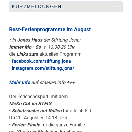
KURZMELDUNGEN
Rest-Ferienprogramme im August
•
In
Jonas Haus
der Stiftung Jona:
Immer Mo– So
v. 13.30-20 Uhr
die
Links
zum
aktuellen Programm
•
facebook.com/stiftung.jona
•
instagram.com/stiftung.jona/
Mehr Info
auf staaken.info +++
Der Ferienendspurt mit dem
MeKo CIA im STEIG
•
Schatzsuche auf Rollen
für alle ab 8 J.
Do 20. August v. 14-18 UHR
•
Ferien-Finale
für die ganze Familie
mit Show der Workshop-Ergebnisse