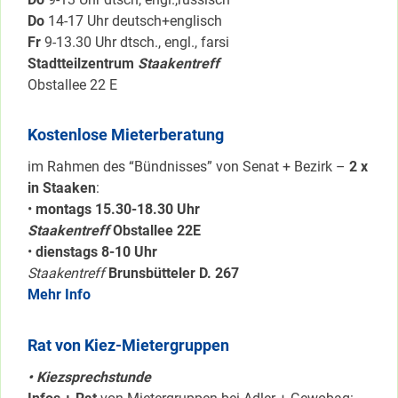
Do
14-17 Uhr deutsch+englisch
Fr
9-13.30 Uhr dtsch., engl., farsi
Stadtteilzentrum
Staakentreff
Obstallee 22 E
Kostenlose Mieterberatung
im Rahmen des “Bündnisses” von Senat + Bezirk –
2 x
in Staaken
:
•
montags 15.30-18.30 Uhr
Staakentreff
Obstallee 22E
•
dienstags 8-10 Uhr
Staakentreff
Brunsbütteler D. 267
Mehr Info
Rat von Kiez-Mietergruppen
• Kiezsprechstunde