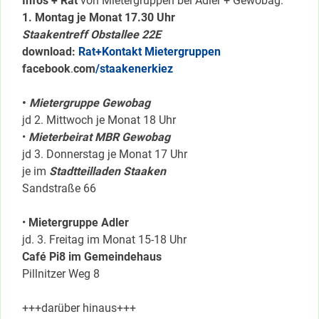
Infos + Rat
von Mietergruppen bei Adler + Gewobag:
1. Montag je Monat 17.30 Uhr
Staakentreff Obstallee 22E
download:
Rat+Kontakt Mietergruppen
facebook
.
com
/staakenerkiez
•
Mietergruppe Gewobag
jd 2. Mittwoch je Monat 18 Uhr
•
Mieterbeirat MBR Gewobag
jd 3. Donnerstag je Monat 17 Uhr
je im
Stadtteilladen Staaken
Sandstraße 66
•
Mietergruppe Adler
jd. 3. Freitag im Monat 15-18 Uhr
Café Pi8 im Gemeindehaus
Pillnitzer Weg 8
+++darüber hinaus+++