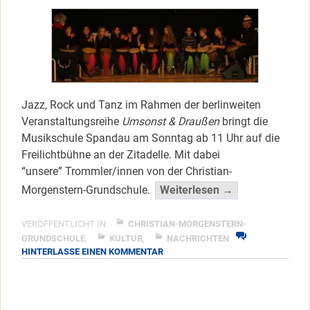
Jazz, Rock und Tanz im Rahmen der berlinweiten
Veranstaltungsreihe
Umsonst & Draußen
bringt die
Musikschule Spandau am Sonntag ab 11 Uhr auf die
Freilichtbühne an der Zitadelle. Mit dabei
“unsere” Trommler/innen von der Christian-
“Matinee
Morgenstern-Grundschule.
Weiterlesen →
mit
Morgenstern-
VERÖFFENTLICHT IN
CHRISTIAN-MORGENSTERN-
Trommler”
GRUNDSCHULE
,
KULTUR
,
NACHRICHTEN
ZU
HINTERLASSE EINEN KOMMENTAR
</span
MATINEE
MIT
MORGENSTERN-
TROMMLER