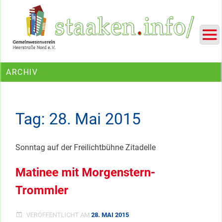
Skip
Ein Projekt des Gemeinwesenvereins Heerstraße Nord
to
content
ARCHIV
Tag:
28. Mai 2015
Sonntag auf der Freilichtbühne Zitadelle
Matinee mit Morgenstern-
Trommler
VERÖFFENTLICHT AM
28. MAI 2015