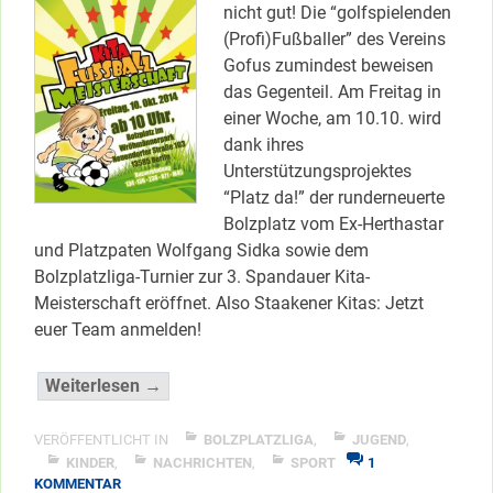
nicht gut! Die “golfspielenden
(Profi)Fußballer” des Vereins
Gofus zumindest beweisen
das Gegenteil. Am Freitag in
einer Woche, am 10.10. wird
dank ihres
Unterstützungsprojektes
“Platz da!” der runderneuerte
Bolzplatz vom Ex-Herthastar
und Platzpaten Wolfgang Sidka sowie dem
Bolzplatzliga-Turnier zur 3. Spandauer Kita-
Meisterschaft eröffnet. Also Staakener Kitas: Jetzt
euer Team anmelden!
“Platz
Weiterlesen →
da!
im
VERÖFFENTLICHT IN
BOLZPLATZLIGA
,
JUGEND
,
Wröhmännerpark”
KINDER
,
NACHRICHTEN
,
SPORT
1
ZU
KOMMENTAR
</span