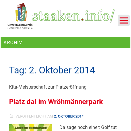
Skip
Ein Projekt des Gemeinwesenvereins Heerstraße Nord
to
content
ARCHIV
Tag:
2. Oktober 2014
Kita-Meisterschaft zur Platzeröffnung
Platz da! im Wröhmännerpark
VERÖFFENTLICHT AM
2. OKTOBER 2014
Da sage noch einer: Golf tut