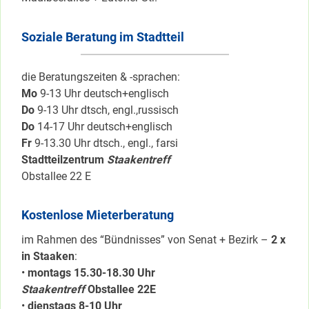
Soziale Beratung im Stadtteil
die Beratungszeiten & -sprachen:
Mo
9-13 Uhr deutsch+englisch
Do
9-13 Uhr dtsch, engl.,russisch
Do
14-17 Uhr deutsch+englisch
Fr
9-13.30 Uhr dtsch., engl., farsi
Stadtteilzentrum
Staakentreff
Obstallee 22 E
Kostenlose Mieterberatung
im Rahmen des “Bündnisses” von Senat + Bezirk –
2 x
in Staaken
:
•
montags 15.30-18.30 Uhr
Staakentreff
Obstallee 22E
•
dienstags 8-10 Uhr