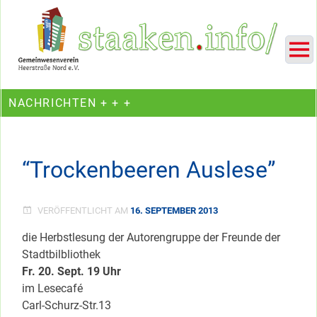
Skip
Ein Projekt des Gemeinwesenvereins Heerstraße Nord
to
content
NACHRICHTEN + + +
“Trockenbeeren Auslese”
VERÖFFENTLICHT AM
16. SEPTEMBER 2013
die Herbstlesung der Autorengruppe der Freunde der
Stadtbilbliothek
Fr. 20. Sept. 19 Uhr
im Lesecafé
Carl-Schurz-Str.13