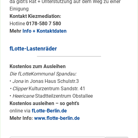
da gibt’s Rat + Unterstützung auf dem Weg zu einer
Einigung
Kontakt Kiezmediation:
Hotline
0178-580 7 580
Mehr
Info + Kontaktdaten
fLotte-Lastenräder
Kostenlos zum Ausleihen
Die fLotteKommunal Spandau:
•
Jona
in Jonas Haus Schulstr.3
• Clipper
Kulturzentrum Sandstr. 41
•
Heericane
Stadtteilzentrum Obstallee
Kostenlos ausleihen – so geht’s
online via
fLotte-Berlin.de
Mehr Info:
www.flotte-berlin.de