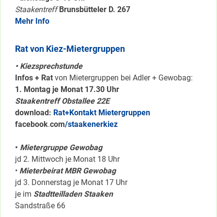
Staakentreff
Brunsbütteler D. 267
Mehr Info
Rat von Kiez-Mietergruppen
• Kiezsprechstunde
Infos + Rat
von Mietergruppen bei Adler + Gewobag:
1. Montag je Monat 17.30 Uhr
Staakentreff Obstallee 22E
download:
Rat+Kontakt Mietergruppen
facebook
.
com
/staakenerkiez
•
Mietergruppe Gewobag
jd 2. Mittwoch je Monat 18 Uhr
•
Mieterbeirat MBR Gewobag
jd 3. Donnerstag je Monat 17 Uhr
je im
Stadtteilladen Staaken
Sandstraße 66