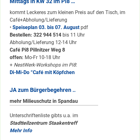
Mittags in KW 32 im Pi8 …
kommt Leckeres zum kleinen Preis auf den Tisch, im
Café+Abholung/Lieferung
•
Speiseplan 03. bis 07. August
pdf
Bestellen: 322 94
4 514
bis 11 Uhr
Abholung/Lieferung 12-14 Uhr
Café Pi8 Pillnitzer Weg 8
offen:
Mo-Fr 10-18 Uhr
+
NestWerk-Workshops im Pi8
:
Di-Mi-Do “Café mit Köpfchen
JA zum Bürgerbegehren ..
mehr Milieuschutz in Spandau
Unterschriftenliste gibts u.a. im
Stadtteilzentrum Staakentreff
Mehr Info