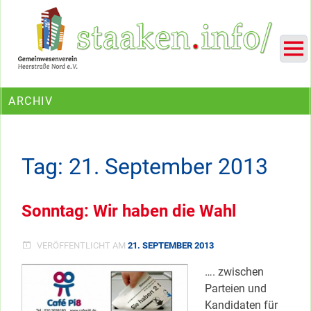
Skip
Ein Projekt des Gemeinwesenvereins Heerstraße Nord
to
content
ARCHIV
Tag:
21. September 2013
Sonntag: Wir haben die Wahl
VERÖFFENTLICHT AM
21. SEPTEMBER 2013
…. zwischen
Parteien und
Kandidaten für