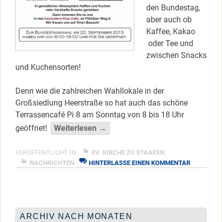
den Bundestag,
aber auch ob
Kaffee, Kakao
oder Tee und
zwischen Snacks
und Kuchensorten!
Denn wie die zahlreichen Wahllokale in der
Großsiedlung Heerstraße so hat auch das schöne
Terrassencafé Pi 8 am Sonntag von 8 bis 18 Uhr
“Sonntag:
geöffnet!
Weiterlesen →
Wir
haben
VERÖFFENTLICHT IN
EV. KIRCHE ZU STAAKEN
,
ZU
die
NACHRICHTEN
HINTERLASSE EINEN KOMMENTAR
SONNTAG:
Wahl”
WIR
</span
HABEN
DIE
WAHL
ARCHIV NACH MONATEN