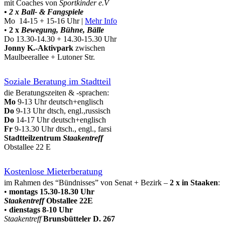
mit Coaches von
Sportkinder e.V
• 2 x Ball- & Fangspiele
Mo 14-15 + 15-16 Uhr |
Mehr Info
•
2 x
Bewegung, Bühne, Bälle
Do 13.30-14.30 + 14.30-15.30 Uhr
Jonny K.-Aktivpark
zwischen
Maulbeerallee + Lutoner Str.
Soziale Beratung im Stadtteil
die Beratungszeiten & -sprachen:
Mo
9-13 Uhr deutsch+englisch
Do
9-13 Uhr dtsch, engl.,russisch
Do
14-17 Uhr deutsch+englisch
Fr
9-13.30 Uhr dtsch., engl., farsi
Stadtteilzentrum
Staakentreff
Obstallee 22 E
Kostenlose Mieterberatung
im Rahmen des “Bündnisses” von Senat + Bezirk –
2 x in Staaken
:
•
montags 15.30-18.30 Uhr
Staakentreff
Obstallee 22E
•
dienstags 8-10 Uhr
Staakentreff
Brunsbütteler D. 267