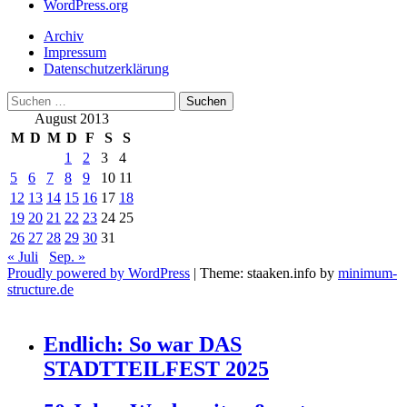
WordPress.org
Archiv
Impressum
Datenschutzerklärung
Suchen
nach:
August 2013
M
D
M
D
F
S
S
1
2
3
4
5
6
7
8
9
10
11
12
13
14
15
16
17
18
19
20
21
22
23
24
25
26
27
28
29
30
31
« Juli
Sep. »
Proudly powered by WordPress
|
Theme: staaken.info by
minimum-
structure.de
Endlich: So war DAS
STADTTEILFEST 2025