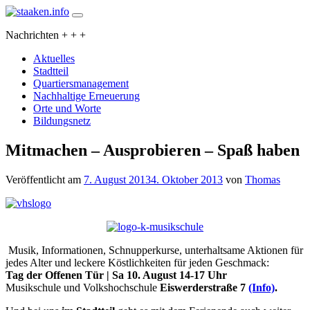
Skip
to
staaken.info
Ein Projekt des Gemeinwesenvereins Heerstraße Nord
Nachrichten + + +
content
Aktuelles
Stadtteil
Quartiersmanagement
Nachhaltige Erneuerung
Orte und Worte
Bildungsnetz
Mitmachen – Ausprobieren – Spaß haben
Veröffentlicht am
7. August 2013
4. Oktober 2013
von
Thomas
Musik, Informationen, Schnupperkurse, unterhaltsame Aktionen für
jedes Alter und leckere Köstlichkeiten für jeden Geschmack:
Tag der Offenen Tür | Sa 10. August 14-17 Uhr
Musikschule und Volkshochschule
Eiswerderstraße 7
(Info)
.