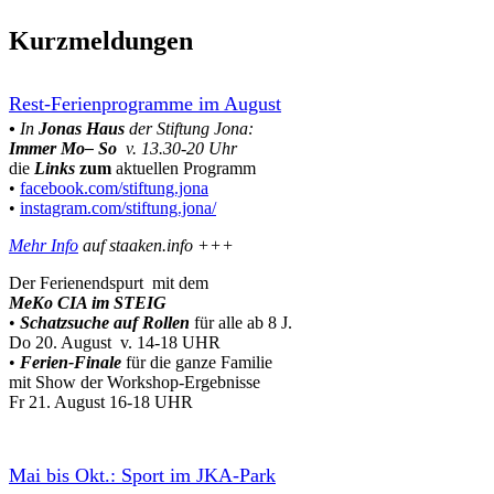
Kurzmeldungen
Rest-Ferienprogramme im August
•
In
Jonas Haus
der Stiftung Jona:
Immer Mo– So
v. 13.30-20 Uhr
die
Links
zum
aktuellen Programm
•
facebook.com/stiftung.jona
•
instagram.com/stiftung.jona/
Mehr Info
auf staaken.info +++
Der Ferienendspurt mit dem
MeKo CIA im STEIG
•
Schatzsuche auf Rollen
für alle ab 8 J.
Do 20. August v. 14-18 UHR
•
Ferien-Finale
für die ganze Familie
mit Show der Workshop-Ergebnisse
Fr 21. August 16-18 UHR
Mai bis Okt.: Sport im JKA-Park