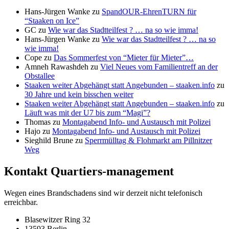
Hans-Jürgen Wanke
zu
SpandOUR-EhrenTURN für
“Staaken on Ice”
GC
zu
Wie war das Stadtteilfest ? … na so wie imma!
Hans-Jürgen Wanke
zu
Wie war das Stadtteilfest ? … na so
wie imma!
Cope
zu
Das Sommerfest von “Mieter für Mieter”…
Amneh Rawashdeh
zu
Viel Neues vom Familientreff an der
Obstallee
Staaken weiter Abgehängt statt Angebunden – staaken.info
zu
30 Jahre und kein bisschen weiter
Staaken weiter Abgehängt statt Angebunden – staaken.info
zu
Läuft was mit der U7 bis zum “Magi”?
Thomas
zu
Montagabend Info- und Austausch mit Polizei
Hajo
zu
Montagabend Info- und Austausch mit Polizei
Sieghild Brune
zu
Sperrmülltag & Flohmarkt am Pillnitzer
Weg
Kontakt Quartiers-management
Wegen eines Brandschadens sind wir derzeit nicht telefonisch
erreichbar.
Blasewitzer Ring 32
13593 Berlin