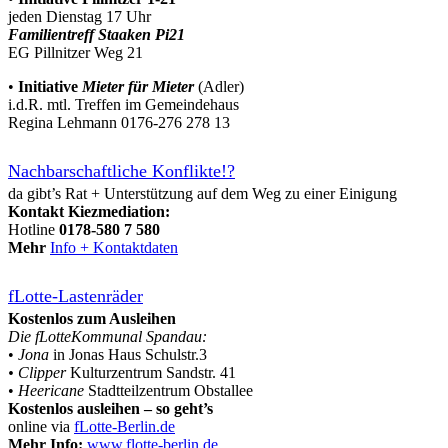
jeden Dienstag 17 Uhr
Familientreff Staaken Pi21
EG Pillnitzer Weg 21
•
Initiative
Mieter für Mieter
(Adler)
i.d.R. mtl. Treffen im Gemeindehaus
Regina Lehmann 0176-276 278 13
Nachbarschaftliche Konflikte!?
da gibt’s Rat + Unterstützung auf dem Weg zu einer Einigung
Kontakt Kiezmediation:
Hotline
0178-580 7 580
Mehr
Info + Kontaktdaten
fLotte-Lastenräder
Kostenlos zum Ausleihen
Die fLotteKommunal Spandau:
•
Jona
in Jonas Haus Schulstr.3
• Clipper
Kulturzentrum Sandstr. 41
•
Heericane
Stadtteilzentrum Obstallee
Kostenlos ausleihen – so geht’s
online via
fLotte-Berlin.de
Mehr Info:
www.flotte-berlin.de