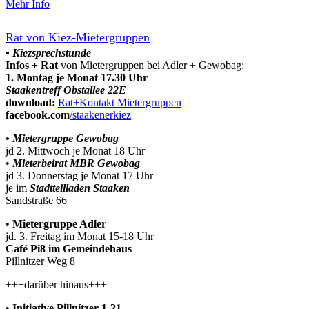
Mehr Info
Rat von Kiez-Mietergruppen
• Kiezsprechstunde
Infos + Rat
von Mietergruppen bei Adler + Gewobag:
1. Montag je Monat 17.30 Uhr
Staakentreff Obstallee 22E
download:
Rat+Kontakt Mietergruppen
facebook
.
com
/staakenerkiez
•
Mietergruppe Gewobag
jd 2. Mittwoch je Monat 18 Uhr
•
Mieterbeirat MBR Gewobag
jd 3. Donnerstag je Monat 17 Uhr
je im
Stadtteilladen Staaken
Sandstraße 66
•
Mietergruppe Adler
jd. 3. Freitag im Monat 15-18 Uhr
Café Pi8 im Gemeindehaus
Pillnitzer Weg 8
+++darüber hinaus+++
•
Initiative Pillnítzer 1-21