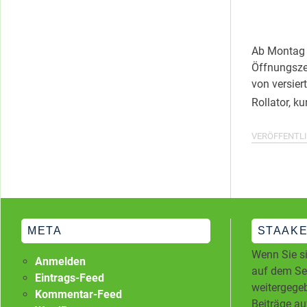
Ab Montag b
Öffnungsze
von versier
Rollator, k
VERÖFFENTLI
META
STAAKE
Wenn Sie si
Anmelden
auf dem Ser
Eintrags-Feed
weitergegeb
Kommentar-Feed
Beiträge au