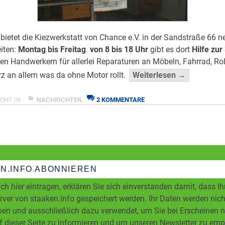
ietet die Kiezwerkstatt von Chance e.V. in der Sandstraße 66 ne
iten:
Montag bis Freitag von 8 bis 18 Uhr
gibt es dort
Hilfe zur
ten Handwerkern für allerlei Reparaturen an Möbeln, Fahrrad, Rol
“Kiezwerks
urz an allem was da ohne Motor rollt.
Weiterlesen →
mit
neuer
ZU
CHT IN
NACHRICHTEN
2 KOMMENTARE
KIEZWERKSTATT
Öffnungsze
MIT
</span
NEUER
ÖFFNUNGSZEIT
N.INFO ABONNIEREN
ch hier eintragen, erklären Sie sich einverstanden damit, dass I
ver von staaken.info gespeichert werden. Ihr Daten werden nicht
en und ausschließlich dazu verwendet, um Sie bei Erscheinen 
f dieser Seite zu informieren und um unseren Newsletter zu em