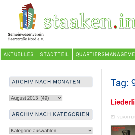
Skip
Ein Projekt des Gemeinwesenvereins Heerstraße Nord
to
content
AKTUELLES
STADTTEIL
QUARTIERSMANAGEM
Tag:
ARCHIV NACH MONATEN
Archiv
nach
Liederl
Monaten
ARCHIV NACH KATEGORIEN
VERÖFFE
Archiv
nach