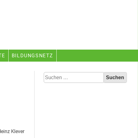
TE
BILDUNGSNETZ
Suchen
nach:
einz Klever