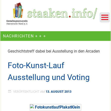
Skip
Ein Projekt des Gemeinwesenvereins Heerstraße Nord
to
content
NACHRICHTEN + + +
Geschichtstreff dabei bei Ausstellung in den Arcaden
Foto-Kunst-Lauf
Ausstellung und Voting
VERÖFFENTLICHT AM
13. AUGUST 2013