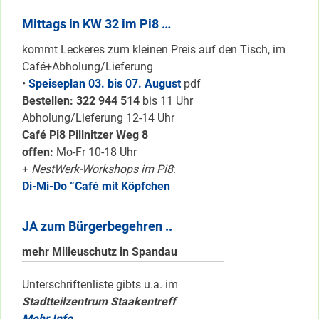
Mittags in KW 32 im Pi8 …
kommt Leckeres zum kleinen Preis auf den Tisch, im
Café+Abholung/Lieferung
•
Speiseplan 03. bis 07. August
pdf
Bestellen: 322 94
4 514
bis 11 Uhr
Abholung/Lieferung 12-14 Uhr
Café Pi8 Pillnitzer Weg 8
offen:
Mo-Fr 10-18 Uhr
+
NestWerk-Workshops im Pi8
:
Di-Mi-Do “Café mit Köpfchen
JA zum Bürgerbegehren ..
mehr Milieuschutz in Spandau
Unterschriftenliste gibts u.a. im
Stadtteilzentrum Staakentreff
Mehr Info