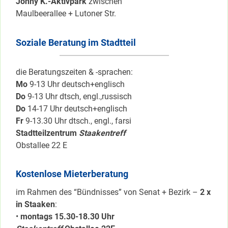
Jonny K.-Aktivpark
zwischen
Maulbeerallee + Lutoner Str.
Soziale Beratung im Stadtteil
die Beratungszeiten & -sprachen:
Mo
9-13 Uhr deutsch+englisch
Do
9-13 Uhr dtsch, engl.,russisch
Do
14-17 Uhr deutsch+englisch
Fr
9-13.30 Uhr dtsch., engl., farsi
Stadtteilzentrum
Staakentreff
Obstallee 22 E
Kostenlose Mieterberatung
im Rahmen des “Bündnisses” von Senat + Bezirk –
2 x
in Staaken
:
•
montags 15.30-18.30 Uhr