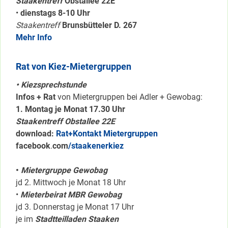
Staakentreff
Obstallee 22E
•
dienstags 8-10 Uhr
Staakentreff
Brunsbütteler D. 267
Mehr Info
Rat von Kiez-Mietergruppen
• Kiezsprechstunde
Infos + Rat
von Mietergruppen bei Adler + Gewobag:
1. Montag je Monat 17.30 Uhr
Staakentreff Obstallee 22E
download:
Rat+Kontakt Mietergruppen
facebook
.
com
/staakenerkiez
•
Mietergruppe Gewobag
jd 2. Mittwoch je Monat 18 Uhr
•
Mieterbeirat MBR Gewobag
jd 3. Donnerstag je Monat 17 Uhr
je im
Stadtteilladen Staaken