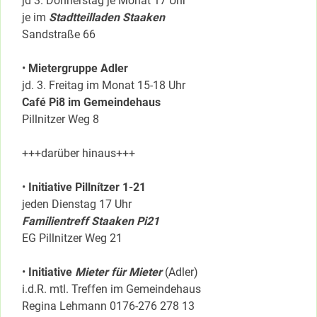
jd 3. Donnerstag je Monat 17 Uhr
je im
Stadtteilladen Staaken
Sandstraße 66
•
Mietergruppe Adler
jd. 3. Freitag im Monat 15-18 Uhr
Café Pi8 im Gemeindehaus
Pillnitzer Weg 8
+++darüber hinaus+++
•
Initiative Pillnítzer 1-21
jeden Dienstag 17 Uhr
Familientreff Staaken Pi21
EG Pillnitzer Weg 21
•
Initiative
Mieter für Mieter
(Adler)
i.d.R. mtl. Treffen im Gemeindehaus
Regina Lehmann 0176-276 278 13