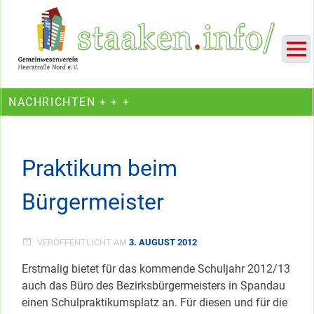
Skip
Ein Projekt des Gemeinwesenvereins Heerstraße Nord
to
content
NACHRICHTEN + + +
Praktikum beim
Bürgermeister
VERÖFFENTLICHT AM
3. AUGUST 2012
Erstmalig bietet für das kommende Schuljahr 2012/13
auch das Büro des Bezirksbürgermeisters in Spandau
einen Schulpraktikumsplatz an. Für diesen und für die