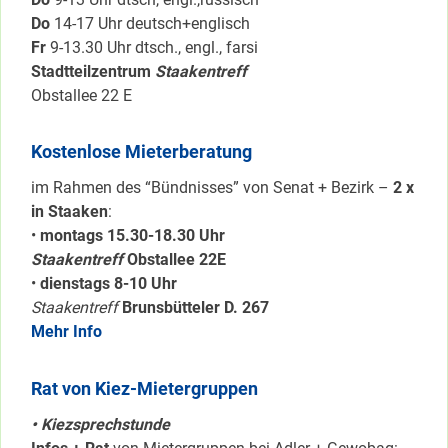
Do
14-17 Uhr deutsch+englisch
Fr
9-13.30 Uhr dtsch., engl., farsi
Stadtteilzentrum
Staakentreff
Obstallee 22 E
Kostenlose Mieterberatung
im Rahmen des “Bündnisses” von Senat + Bezirk –
2 x
in Staaken
:
•
montags 15.30-18.30 Uhr
Staakentreff
Obstallee 22E
•
dienstags 8-10 Uhr
Staakentreff
Brunsbütteler D. 267
Mehr Info
Rat von Kiez-Mietergruppen
• Kiezsprechstunde