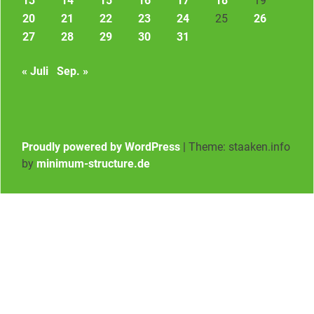
13
14
15
16
17
18
19
20
21
22
23
24
25
26
27
28
29
30
31
« Juli
Sep. »
Proudly powered by WordPress
|
Theme: staaken.info
by
minimum-structure.de