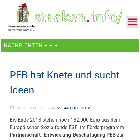
Skip
Ein Projekt des Gemeinwesenvereins Heerstraße Nord
to
content
NACHRICHTEN + + +
PEB hat Knete und sucht
Ideen
VERÖFFENTLICHT AM
21. AUGUST 2012
Bis Ende 2013 stehen noch 182.000 Euro aus dem
Europäischen Sozialfonds ESF im Förderprogramm
Partnerschaft- Entwicklung-Beschäftigung PEB
zur