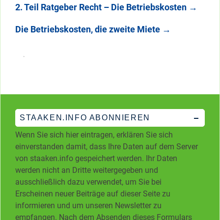
2. Teil Ratgeber Recht – Die Betriebskosten
→
Die Betriebskosten, die zweite Miete
→
STAAKEN.INFO ABONNIEREN
Wenn Sie sich hier eintragen, erklären Sie sich
einverstanden damit, dass Ihre Daten auf dem Server
von staaken.info gespeichert werden. Ihr Daten
werden nicht an Dritte weitergegeben und
ausschließlich dazu verwendet, um Sie bei
Erscheinen neuer Beiträge auf dieser Seite zu
informieren und um unseren Newsletter zu
empfangen. Nach dem Absenden dieses Formulars