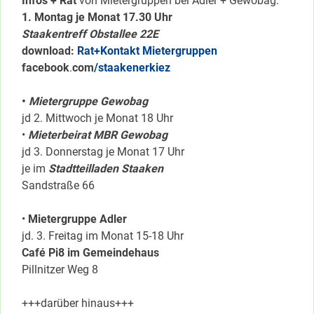
Infos + Rat
von Mietergruppen bei Adler + Gewobag:
1. Montag je Monat 17.30 Uhr
Staakentreff Obstallee 22E
download:
Rat+Kontakt Mietergruppen
facebook
.
com
/staakenerkiez
•
Mietergruppe Gewobag
jd 2. Mittwoch je Monat 18 Uhr
•
Mieterbeirat MBR Gewobag
jd 3. Donnerstag je Monat 17 Uhr
je im
Stadtteilladen Staaken
Sandstraße 66
•
Mietergruppe Adler
jd. 3. Freitag im Monat 15-18 Uhr
Café Pi8 im Gemeindehaus
Pillnitzer Weg 8
+++darüber hinaus+++