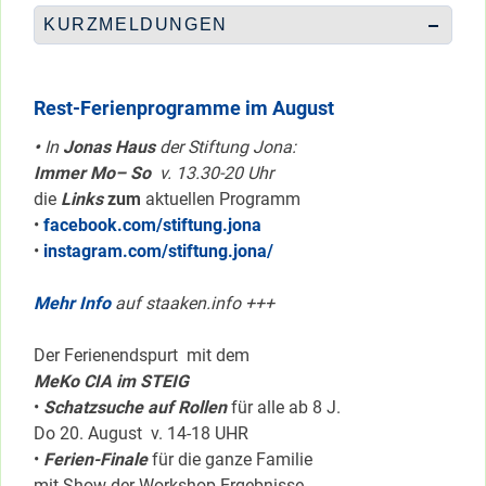
KURZMELDUNGEN
Rest-Ferienprogramme im August
•
In
Jonas Haus
der Stiftung Jona:
Immer Mo– So
v. 13.30-20 Uhr
die
Links
zum
aktuellen Programm
•
facebook.com/stiftung.jona
•
instagram.com/stiftung.jona/
Mehr Info
auf staaken.info +++
Der Ferienendspurt mit dem
MeKo CIA im STEIG
•
Schatzsuche auf Rollen
für alle ab 8 J.
Do 20. August v. 14-18 UHR
•
Ferien-Finale
für die ganze Familie
mit Show der Workshop-Ergebnisse