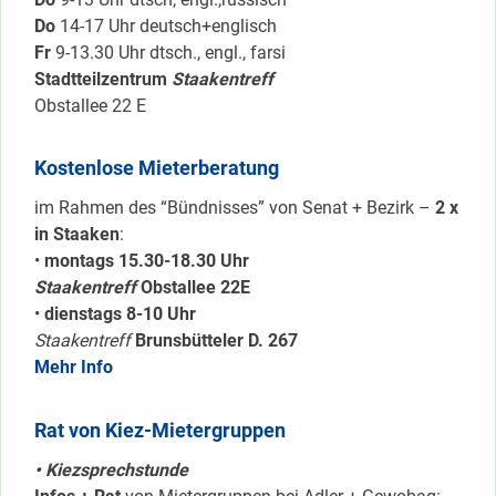
Do
14-17 Uhr deutsch+englisch
Fr
9-13.30 Uhr dtsch., engl., farsi
Stadtteilzentrum
Staakentreff
Obstallee 22 E
Kostenlose Mieterberatung
im Rahmen des “Bündnisses” von Senat + Bezirk –
2 x
in Staaken
:
•
montags 15.30-18.30 Uhr
Staakentreff
Obstallee 22E
•
dienstags 8-10 Uhr
Staakentreff
Brunsbütteler D. 267
Mehr Info
Rat von Kiez-Mietergruppen
• Kiezsprechstunde