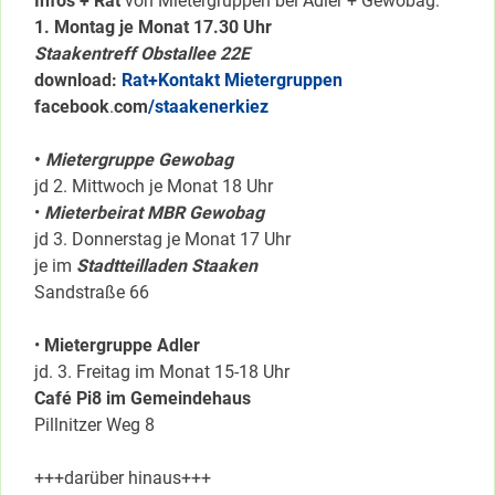
Infos + Rat
von Mietergruppen bei Adler + Gewobag:
1. Montag je Monat 17.30 Uhr
Staakentreff Obstallee 22E
download:
Rat+Kontakt Mietergruppen
facebook
.
com
/staakenerkiez
•
Mietergruppe Gewobag
jd 2. Mittwoch je Monat 18 Uhr
•
Mieterbeirat MBR Gewobag
jd 3. Donnerstag je Monat 17 Uhr
je im
Stadtteilladen Staaken
Sandstraße 66
•
Mietergruppe Adler
jd. 3. Freitag im Monat 15-18 Uhr
Café Pi8 im Gemeindehaus
Pillnitzer Weg 8
+++darüber hinaus+++