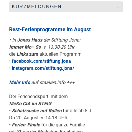
KURZMELDUNGEN
Rest-Ferienprogramme im August
•
In
Jonas Haus
der Stiftung Jona:
Immer Mo– So
v. 13.30-20 Uhr
die
Links
zum
aktuellen Programm
•
facebook.com/stiftung.jona
•
instagram.com/stiftung.jona/
Mehr Info
auf staaken.info +++
Der Ferienendspurt mit dem
MeKo CIA im STEIG
•
Schatzsuche auf Rollen
für alle ab 8 J.
Do 20. August v. 14-18 UHR
•
Ferien-Finale
für die ganze Familie
mit Show der Workshop-Ergebnisse