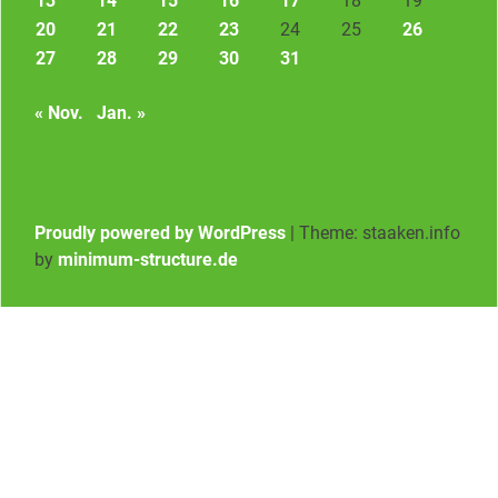
13
14
15
16
17
18
19
20
21
22
23
24
25
26
27
28
29
30
31
« Nov.
Jan. »
Proudly powered by WordPress
|
Theme: staaken.info
by
minimum-structure.de