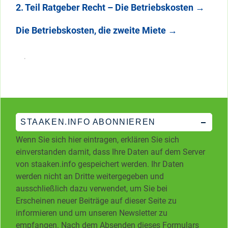
2. Teil Ratgeber Recht – Die Betriebskosten
→
Die Betriebskosten, die zweite Miete
→
STAAKEN.INFO ABONNIEREN
Wenn Sie sich hier eintragen, erklären Sie sich
einverstanden damit, dass Ihre Daten auf dem Server
von staaken.info gespeichert werden. Ihr Daten
werden nicht an Dritte weitergegeben und
ausschließlich dazu verwendet, um Sie bei
Erscheinen neuer Beiträge auf dieser Seite zu
informieren und um unseren Newsletter zu
empfangen. Nach dem Absenden dieses Formulars