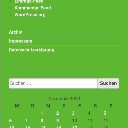
Eintrags-Feed
Kommentar-Feed
WordPress.org
Archiv
Impressum
Datenschutzerklärung
Suchen
nach:
Dezember 2010
M
D
M
D
F
S
S
1
2
3
4
5
6
7
8
9
10
11
12