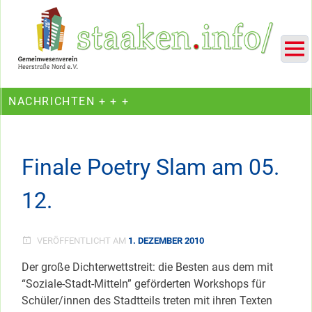
Skip
Ein Projekt des Gemeinwesenvereins Heerstraße Nord
to
content
NACHRICHTEN + + +
Finale Poetry Slam am 05.
12.
VERÖFFENTLICHT AM
1. DEZEMBER 2010
Der große Dichterwettstreit: die Besten aus dem mit
“Soziale-Stadt-Mitteln” geförderten Workshops für
Schüler/innen des Stadtteils treten mit ihren Texten