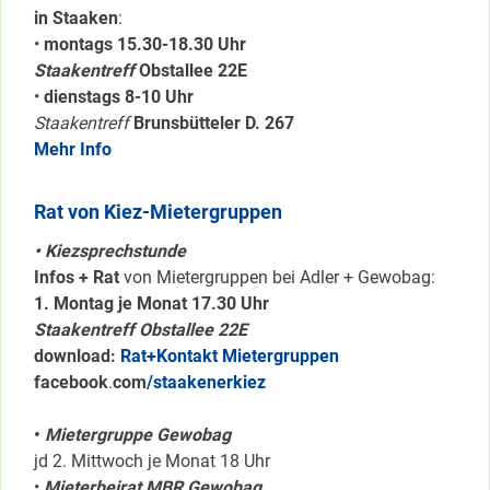
in Staaken
:
•
montags 15.30-18.30 Uhr
Staakentreff
Obstallee 22E
•
dienstags 8-10 Uhr
Staakentreff
Brunsbütteler D. 267
Mehr Info
Rat von Kiez-Mietergruppen
• Kiezsprechstunde
Infos + Rat
von Mietergruppen bei Adler + Gewobag:
1. Montag je Monat 17.30 Uhr
Staakentreff Obstallee 22E
download:
Rat+Kontakt Mietergruppen
facebook
.
com
/staakenerkiez
•
Mietergruppe Gewobag
jd 2. Mittwoch je Monat 18 Uhr
•
Mieterbeirat MBR Gewobag