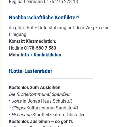
Regina Lehmann 0176-276 278 13
Nachbarschaftliche Konflikte!?
da gibt’s Rat + Unterstützung auf dem Weg zu einer
Einigung
Kontakt Kiezmediation:
Hotline
0178-580 7 580
Mehr
Info + Kontaktdaten
fLotte-Lastenräder
Kostenlos zum Ausleihen
Die fLotteKommunal Spandau:
•
Jona
in Jonas Haus Schulstr.3
• Clipper
Kulturzentrum Sandstr. 41
•
Heericane
Stadtteilzentrum Obstallee
Kostenlos ausleihen – so geht’s