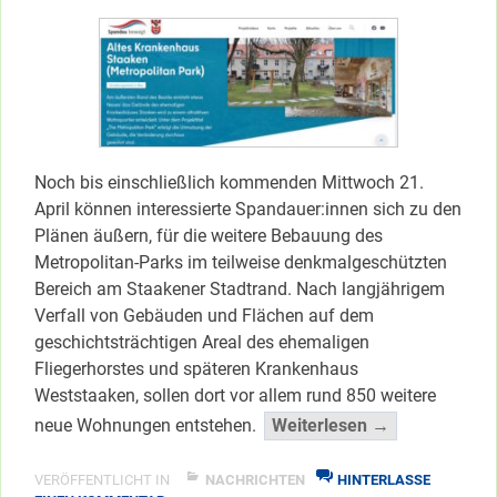
Noch bis einschließlich kommenden Mittwoch 21.
April können interessierte Spandauer:innen sich zu den
Plänen äußern, für die weitere Bebauung des
Metropolitan-Parks im teilweise denkmalgeschützten
Bereich am Staakener Stadtrand. Nach langjährigem
Verfall von Gebäuden und Flächen auf dem
geschichtsträchtigen Areal des ehemaligen
Fliegerhorstes und späteren Krankenhaus
Weststaaken, sollen dort vor allem rund 850 weitere
“Metropolitan
neue Wohnungen entstehen.
Weiterlesen →
Park
am
VERÖFFENTLICHT IN
NACHRICHTEN
HINTERLASSE