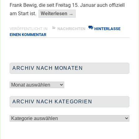
Frank Bewig, die seit Freitag 15. Januar auch offiziell
“Gestartet:
am Start ist.
Weiterlesen →
Infoportal
Spandauer
VERÖFFENTLICHT IN
NACHRICHTEN
HINTERLASSE
ZU
EINEN KOMMENTAR
Bauvorhaben”
GESTARTET:
</span
INFOPORTAL
SPANDAUER
BAUVORHABEN
ARCHIV NACH MONATEN
Archiv
nach
Monaten
ARCHIV NACH KATEGORIEN
Archiv
nach
Kategorien