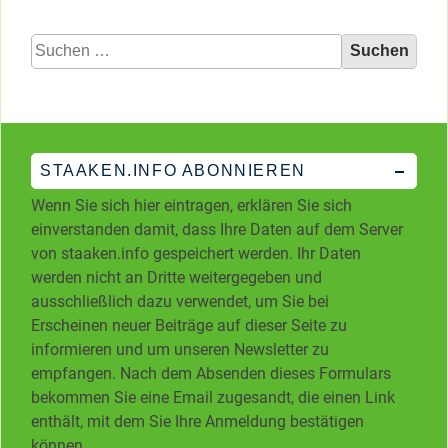
Suchen
nach:
STAAKEN.INFO ABONNIEREN
Wenn Sie sich hier eintragen, erklären Sie sich
einverstanden damit, dass Ihre Daten auf dem Server
von staaken.info gespeichert werden. Ihr Daten
werden nicht an Dritte weitergegeben und
ausschließlich dazu verwendet, um Sie bei
Erscheinen neuer Beiträge auf dieser Seite zu
informieren und um unseren Newsletter zu
empfangen. Nach dem Absenden dieses Formulars
bekommen Sie eine Email zugesandt, die einen Link
enthält, mit dem Sie Ihre Anmeldung bestätigen
können.