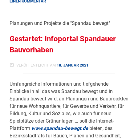
ZU
EINEN KOMMENTAR
westlichen
METROPOLITAN-
Stadtrand”
PARK
</span
AM
Planungen und Projekte die "Spandau bewegt"
WESTLICHEN
STADTRAND
Gestartet: Infoportal Spandauer
Bauvorhaben
VERÖFFENTLICHT AM
18. JANUAR 2021
Umfangreiche Informationen und tiefgehende
Einblicke in all das was Spandau bewegt und in
Spandau bewegt wird, an Planungen und Bauprojekten
für neue Wohnquartiere, für Gewerbe und Verkehr, für
Bildung, Kultur und Soziales, wie auch für neue
Spielplätze oder Grünanlagen … soll die Internet-
Plattform
www.spandau-bewegt.de
bieten, des
Bezirksstadtrats für Bauen, Planen und Gesundheit,