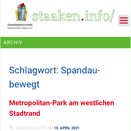
Skip
Ein Projekt des Gemeinwesenvereins Heerstraße Nord
to
content
ARCHIV
Schlagwort:
Spandau-
bewegt
Metropolitan-Park am westlichen
Stadtrand
VERÖFFENTLICHT AM
15. APRIL 2021