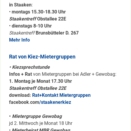
in Staaken
:
•
montags 15.30-18.30 Uhr
Staakentreff
Obstallee 22E
•
dienstags 8-10 Uhr
Staakentreff
Brunsbütteler D. 267
Mehr Info
Rat von Kiez-Mietergruppen
• Kiezsprechstunde
Infos + Rat
von Mietergruppen bei Adler + Gewobag:
1. Montag je Monat 17.30 Uhr
Staakentreff Obstallee 22E
download:
Rat+Kontakt Mietergruppen
facebook
.
com
/staakenerkiez
•
Mietergruppe Gewobag
jd 2. Mittwoch je Monat 18 Uhr
•
Mieterbeirat MBR Gewobag