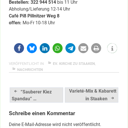
Bestellen: 322 94
4 514
bis 11 Uhr
Abholung/Lieferung 12-14 Uhr
Café Pi8 Pillnitzer Weg 8
offen:
Mo-Fr 10-18 Uhr
VERÖFFENTLICHT IN
EV. KIRCHE ZU STAAKEN
,
NACHRICHTEN
Beitragsnavigation
Varieté-Mix & Kabarett
“Sauberer Kiez
Spandau” …
in Staaken
Schreibe einen Kommentar
Deine E-Mail-Adresse wird nicht veröffentlicht.