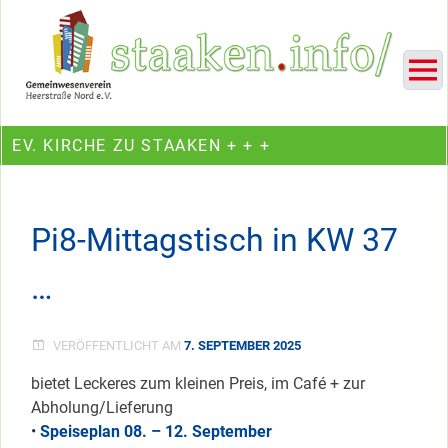
Skip
Ein Projekt des Gemeinwesenvereins Heerstraße Nord
to
content
EV. KIRCHE ZU STAAKEN + + +
Pi8-Mittagstisch in KW 37
…
VERÖFFENTLICHT AM
7. SEPTEMBER 2025
bietet Leckeres zum kleinen Preis, im Café + zur
Abholung/Lieferung
•
Speiseplan 08. – 12. September