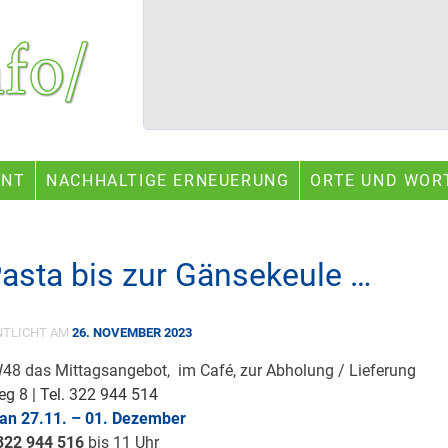
ENT
NACHHALTIGE ERNEUERUNG
ORTE UND WOR
asta bis zur Gänsekeule …
NTLICHT AM
26. NOVEMBER 2023
W48 das Mittagsangebot, im Café, zur Abholung / Lieferung
Weg 8 | Tel. 322 944 514
an 27.11. – 01
.
Dezember
322 94
4 516
bis 11 Uhr