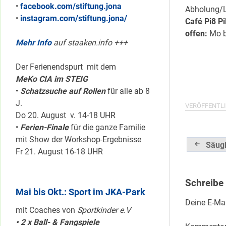
•
facebook.com/stiftung.jona
Abholung/L
•
instagram.com/stiftung.jona/
Café Pi8 Pi
offen:
Mo bi
Mehr Info
auf staaken.info +++
Der Ferienendspurt mit dem
MeKo CIA im STEIG
•
Schatzsuche auf Rollen
für alle ab 8
J.
VERÖFFENTLI
Do 20. August v. 14-18 UHR
•
Ferien-Finale
für die ganze Familie
mit Show der Workshop-Ergebnisse
Beitrag
Säugl
Fr 21. August 16-18 UHR
Schreibe
Mai bis Okt.: Sport im JKA-Park
Deine E-Mai
mit Coaches von
Sportkinder e.V
• 2 x Ball- & Fangspiele