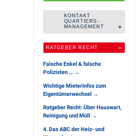
100 Jahre
Heerstraße
KONTAKT
QUARTIERS-
MANAGEMENT
Endlich: So war
RATGEBER RECHT
DAS
STADTTEILFEST
2025
Falsche Enkel & falsche
Polizisten …
→
Wichtige Mieterinfos zum
Eigentümerwechsel
→
Ratgeber Recht: Über Hauswart,
Reinigung und Müll
→
4. Das ABC der Heiz- und