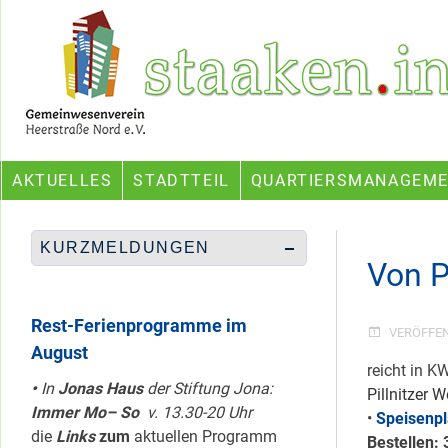
Skip
Ein Projekt des Gemeinwesenvereins Heerstraße Nord
to
content
AKTUELLES
STADTTEIL
QUARTIERSMANAGEM
KURZMELDUNGEN
Von P
Rest-Ferienprogramme im
VERÖFFE
August
reicht in K
•
In
Jonas Haus
der Stiftung Jona:
Pillnitzer 
Immer Mo– So
v. 13.30-20 Uhr
•
Speisenpl
die
Links
zum
aktuellen Programm
Bestellen: 