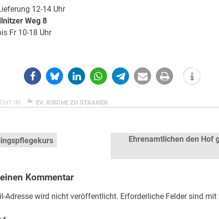
ieferung 12-14 Uhr
llnitzer Weg 8
s Fr 10-18 Uhr
CHT IN
EV. KIRCHE ZU STAAKEN
snavigation
Ehrenamtlichen den Hof 
ingspflegekurs
 einen Kommentar
l-Adresse wird nicht veröffentlicht.
Erforderliche Felder sind mit