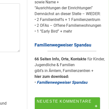
sowie Name +
“Ausrichtungen der Einrichtungen”
Demnächst an dieser Stelle – WIEDER:
HipHop-Video: Das
• 2 Familientreffs + 1 Familienzentrum
ist Mein Viertel!
• 2 OFAs – Offene Familienwohnungen
• 1 “Early Bird” + mehr
Familienwegweiser Spandau
Mit Mieter-Kohle
auf Senats-Kohle
errichtet
66 Seiten Info, Orte, Kontakte
für Kinder,
Jugendliche & Familien
gibt’s in Ämtern, Familienzentren +
hier zum download:
Wie Staaken zu
•
Familienwegweiser Spandau
zwei Hahnebergen
kam
NEUESTE KOMMENTARE
 und