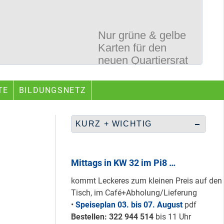
Nur grüne & gelbe
Karten für den
neuen Quartiersrat
2023-25 …
Ein echtes “PLUS”
TE
BILDUNGSNETZ
für Heerstraße
Nord …
KURZ + WICHTIG
Staaken: Immer
schön sauber
Mittags in KW 32 im Pi8 …
halten!
kommt Leckeres zum kleinen Preis auf den
Tisch, im Café+Abholung/Lieferung
•
Speiseplan 03. bis 07. August
pdf
Neuer Look für’s
Bestellen: 322 94
4 514
bis 11 Uhr