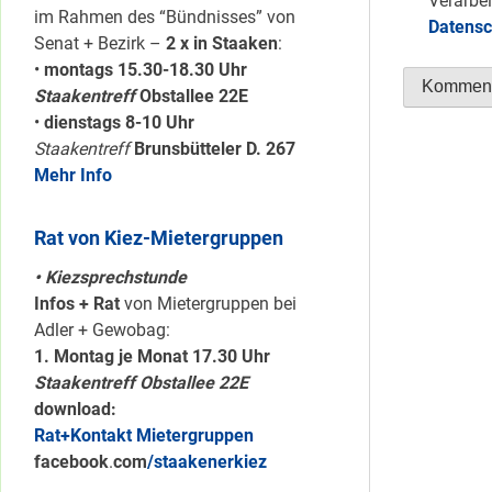
Verarbei
im Rahmen des “Bündnisses” von
Datensc
Senat + Bezirk –
2 x in Staaken
:
•
montags 15.30-18.30 Uhr
Staakentreff
Obstallee 22E
•
dienstags 8-10 Uhr
Staakentreff
Brunsbütteler D. 267
Mehr Info
Rat von Kiez-Mietergruppen
• Kiezsprechstunde
Infos + Rat
von Mietergruppen bei
Adler + Gewobag:
1. Montag je Monat 17.30 Uhr
Staakentreff Obstallee 22E
download:
Rat+Kontakt Mietergruppen
facebook
.
com
/staakenerkiez