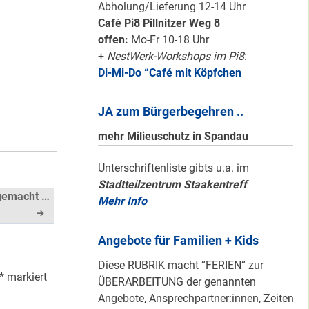
#Nachbarschaftmachen
Abholung/Lieferung 12-14 Uhr
Café Pi8 Pillnitzer Weg 8
offen:
Mo-Fr 10-18 Uhr
+
NestWerk-Workshops im Pi8
:
Di-Mi-Do “Café mit Köpfchen
Mit dem
“Redemobil” im
JA zum Bürgerbegehren ..
Kiez unterwegs …
mehr Milieuschutz in Spandau
Lokale Register-
Unterschriftenliste gibts u.a. im
Stadtteilzentrum Staakentreff
Anlaufstelle in
gemacht …
Mehr Info
Staaken
Angebote für Familien + Kids
Silber für
Diese RUBRIK macht “FERIEN” zur
Bildungsnetz
*
markiert
ÜBERARBEITUNG der genannten
Heerstraße
Angebote, Ansprechpartner:innen, Zeiten