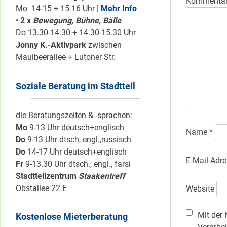
Kommenta
Mo 14-15 + 15-16 Uhr |
Mehr Info
•
2 x
Bewegung, Bühne, Bälle
Do 13.30-14.30 + 14.30-15.30 Uhr
Jonny K.-Aktivpark
zwischen
Maulbeerallee + Lutoner Str.
Soziale Beratung im Stadtteil
die Beratungszeiten & -sprachen:
Mo
9-13 Uhr deutsch+englisch
Name
*
Do
9-13 Uhr dtsch, engl.,russisch
Do
14-17 Uhr deutsch+englisch
E-Mail-Adr
Fr
9-13.30 Uhr dtsch., engl., farsi
Stadtteilzentrum
Staakentreff
Obstallee 22 E
Website
Mit der 
Kostenlose Mieterberatung