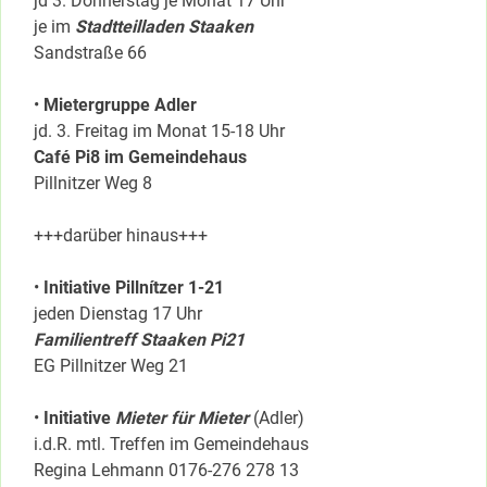
jd 3. Donnerstag je Monat 17 Uhr
je im
Stadtteilladen Staaken
Sandstraße 66
•
Mietergruppe Adler
jd. 3. Freitag im Monat 15-18 Uhr
Café Pi8 im Gemeindehaus
Pillnitzer Weg 8
+++darüber hinaus+++
•
Initiative Pillnítzer 1-21
jeden Dienstag 17 Uhr
Familientreff Staaken Pi21
EG Pillnitzer Weg 21
•
Initiative
Mieter für Mieter
(Adler)
i.d.R. mtl. Treffen im Gemeindehaus
Regina Lehmann 0176-276 278 13