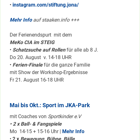
•
instagram.com/stiftung.jona/
Mehr Info
auf staaken.info +++
Der Ferienendspurt mit dem
MeKo CIA im STEIG
•
Schatzsuche auf Rollen
für alle ab 8 J.
Do 20. August v. 14-18 UHR
•
Ferien-Finale
für die ganze Familie
mit Show der Workshop-Ergebnisse
Fr 21. August 16-18 UHR
Mai bis Okt.: Sport im JKA-Park
mit Coaches von
Sportkinder e.V
• 2 x Ball- & Fangspiele
Mo 14-15 + 15-16 Uhr |
Mehr Info
•
2 x
Bewegung, Bühne, Bälle