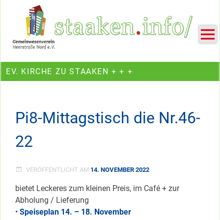
Skip
Ein Projekt des Gemeinwesenvereins Heerstraße Nord
to
content
EV. KIRCHE ZU STAAKEN + + +
Pi8-Mittagstisch die Nr.46-
22
VERÖFFENTLICHT AM
14. NOVEMBER 2022
bietet Leckeres zum kleinen Preis, im Café + zur
Abholung / Lieferung
•
Speiseplan 14. – 18. November