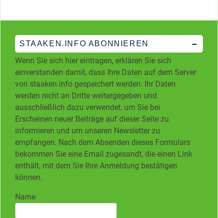
STAAKEN.INFO ABONNIEREN
Wenn Sie sich hier eintragen, erklären Sie sich
einverstanden damit, dass Ihre Daten auf dem Server
von staaken.info gespeichert werden. Ihr Daten
werden nicht an Dritte weitergegeben und
ausschließlich dazu verwendet, um Sie bei
Erscheinen neuer Beiträge auf dieser Seite zu
informieren und um unseren Newsletter zu
empfangen. Nach dem Absenden dieses Formulars
bekommen Sie eine Email zugesandt, die einen Link
enthält, mit dem Sie Ihre Anmeldung bestätigen
können.
Name