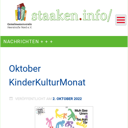
Skip
Ein Projekt des Gemeinwesenvereins Heerstraße Nord
to
content
NACHRICHTEN + + +
Oktober
KinderKulturMonat
VERÖFFENTLICHT AM
2. OKTOBER 2022