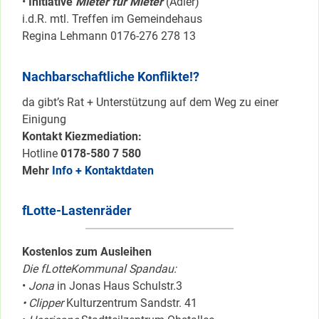
•
Initiative
Mieter für Mieter
(Adler)
i.d.R. mtl. Treffen im Gemeindehaus
Regina Lehmann 0176-276 278 13
Nachbarschaftliche Konflikte!?
da gibt’s Rat + Unterstützung auf dem Weg zu einer
Einigung
Kontakt Kiezmediation:
Hotline
0178-580 7 580
Mehr
Info + Kontaktdaten
fLotte-Lastenräder
Kostenlos zum Ausleihen
Die fLotteKommunal Spandau:
•
Jona
in Jonas Haus Schulstr.3
• Clipper
Kulturzentrum Sandstr. 41