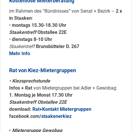
Kostenlose Mieterberatung
im Rahmen des “Bündnisses” von Senat + Bezirk –
2 x
in Staaken
:
•
montags 15.30-18.30 Uhr
Staakentreff
Obstallee 22E
•
dienstags 8-10 Uhr
Staakentreff
Brunsbütteler D. 267
Mehr Info
Rat von Kiez-Mietergruppen
• Kiezsprechstunde
Infos + Rat
von Mietergruppen bei Adler + Gewobag:
1. Montag je Monat 17.30 Uhr
Staakentreff Obstallee 22E
download:
Rat+Kontakt Mietergruppen
facebook
.
com
/staakenerkiez
•
Mietergruppe Gewobag