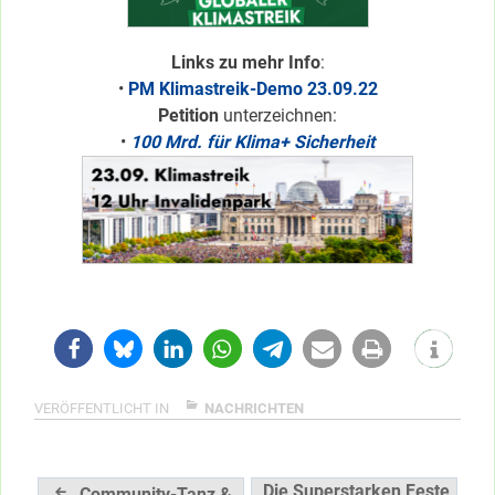
Links zu mehr Info
:
•
PM Klimastreik-Demo 23.09.22
Petition
unterzeichnen:
•
100 Mrd. für Klima+ Sicherheit
VERÖFFENTLICHT IN
NACHRICHTEN
Beitragsnavigation
Die Superstarken Feste
Community-Tanz &