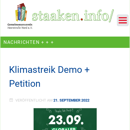
Skip
Ein Projekt des Gemeinwesenvereins Heerstraße Nord
to
content
NACHRICHTEN + + +
Klimastreik Demo +
Petition
VERÖFFENTLICHT AM
21. SEPTEMBER 2022