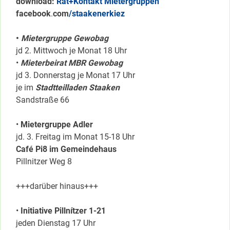
download:
Rat+Kontakt Mietergruppen
facebook
.
com
/staakenerkiez
•
Mietergruppe Gewobag
jd 2. Mittwoch je Monat 18 Uhr
•
Mieterbeirat MBR Gewobag
jd 3. Donnerstag je Monat 17 Uhr
je im
Stadtteilladen Staaken
Sandstraße 66
•
Mietergruppe Adler
jd. 3. Freitag im Monat 15-18 Uhr
Café Pi8 im Gemeindehaus
Pillnitzer Weg 8
+++darüber hinaus+++
•
Initiative Pillnítzer 1-21
jeden Dienstag 17 Uhr