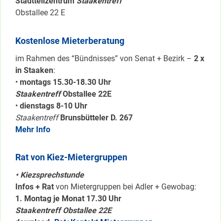
Stadtteilzentrum
Staakentreff
Obstallee 22 E
Kostenlose Mieterberatung
im Rahmen des “Bündnisses” von Senat + Bezirk –
2 x
in Staaken
:
•
montags 15.30-18.30 Uhr
Staakentreff
Obstallee 22E
•
dienstags 8-10 Uhr
Staakentreff
Brunsbütteler D. 267
Mehr Info
Rat von Kiez-Mietergruppen
• Kiezsprechstunde
Infos + Rat
von Mietergruppen bei Adler + Gewobag:
1. Montag je Monat 17.30 Uhr
Staakentreff Obstallee 22E