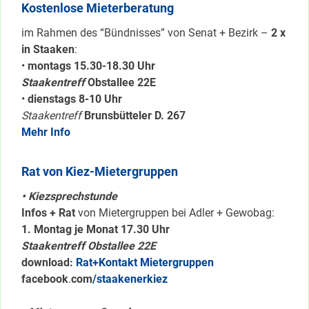
Kostenlose Mieterberatung
im Rahmen des “Bündnisses” von Senat + Bezirk –
2 x
in Staaken
:
•
montags 15.30-18.30 Uhr
Staakentreff
Obstallee 22E
•
dienstags 8-10 Uhr
Staakentreff
Brunsbütteler D. 267
Mehr Info
Rat von Kiez-Mietergruppen
• Kiezsprechstunde
Infos + Rat
von Mietergruppen bei Adler + Gewobag:
1. Montag je Monat 17.30 Uhr
Staakentreff Obstallee 22E
download:
Rat+Kontakt Mietergruppen
facebook
.
com
/staakenerkiez