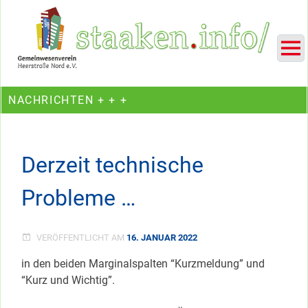
Skip
Ein Projekt des Gemeinwesenvereins Heerstraße Nord
to
content
NACHRICHTEN + + +
Derzeit technische
Probleme …
VERÖFFENTLICHT AM
16. JANUAR 2022
in den beiden Marginalspalten “Kurzmeldung” und
“Kurz und Wichtig”.