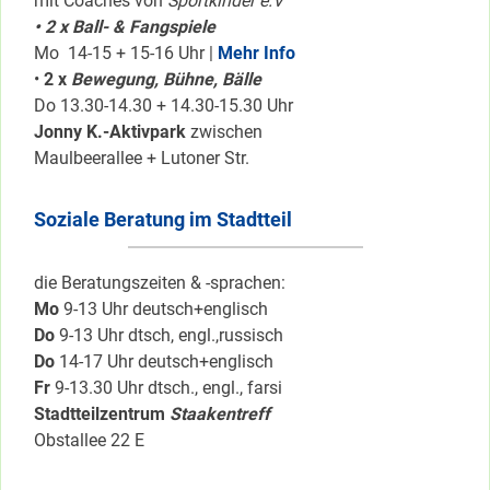
mit Coaches von
Sportkinder e.V
• 2 x Ball- & Fangspiele
Mo 14-15 + 15-16 Uhr |
Mehr Info
•
2 x
Bewegung, Bühne, Bälle
Do 13.30-14.30 + 14.30-15.30 Uhr
Jonny K.-Aktivpark
zwischen
Maulbeerallee + Lutoner Str.
Soziale Beratung im Stadtteil
die Beratungszeiten & -sprachen:
Mo
9-13 Uhr deutsch+englisch
Do
9-13 Uhr dtsch, engl.,russisch
Do
14-17 Uhr deutsch+englisch
Fr
9-13.30 Uhr dtsch., engl., farsi
Stadtteilzentrum
Staakentreff
Obstallee 22 E