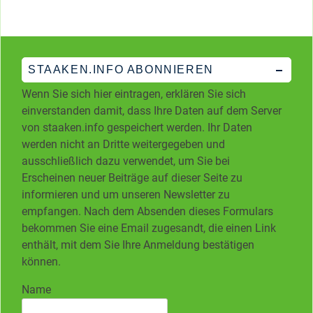
STAAKEN.INFO ABONNIEREN
Wenn Sie sich hier eintragen, erklären Sie sich
einverstanden damit, dass Ihre Daten auf dem Server
von staaken.info gespeichert werden. Ihr Daten
werden nicht an Dritte weitergegeben und
ausschließlich dazu verwendet, um Sie bei
Erscheinen neuer Beiträge auf dieser Seite zu
informieren und um unseren Newsletter zu
empfangen. Nach dem Absenden dieses Formulars
bekommen Sie eine Email zugesandt, die einen Link
enthält, mit dem Sie Ihre Anmeldung bestätigen
können.
Name