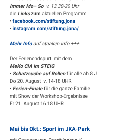
Immer Mo– So
v. 13.30-20 Uhr
die
Links
zum
aktuellen Programm
•
facebook.com/stiftung.jona
•
instagram.com/stiftung.jona/
Mehr Info
auf staaken.info +++
Der Ferienendspurt mit dem
MeKo CIA im STEIG
•
Schatzsuche auf Rollen
für alle ab 8 J.
Do 20. August v. 14-18 UHR
•
Ferien-Finale
für die ganze Familie
mit Show der Workshop-Ergebnisse
Fr 21. August 16-18 UHR
Mai bis Okt.: Sport im JKA-Park