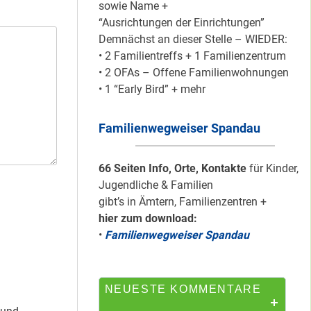
sowie Name +
“Ausrichtungen der Einrichtungen”
Demnächst an dieser Stelle – WIEDER:
Silber für
• 2 Familientreffs + 1 Familienzentrum
Bildungsnetz
• 2 OFAs – Offene Familienwohnungen
Heerstraße
• 1 “Early Bird” + mehr
Familienwegweiser Spandau
HipHop-Video: Das
ist Mein Viertel!
66 Seiten Info, Orte, Kontakte
für Kinder,
Jugendliche & Familien
gibt’s in Ämtern, Familienzentren +
hier zum download:
Mit Mieter-Kohle
•
Familienwegweiser Spandau
auf Senats-Kohle
errichtet
NEUESTE KOMMENTARE