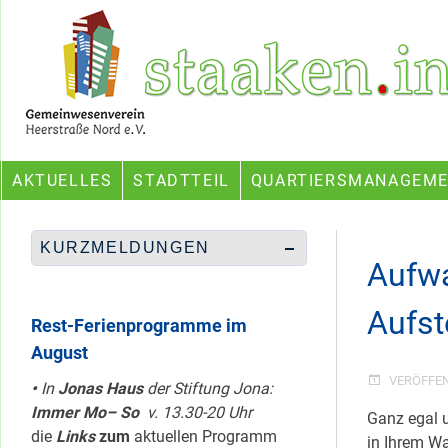
Skip
Ein Projekt des Gemeinwesenvereins Heerstraße Nord
to
content
AKTUELLES
STADTTEIL
QUARTIERSMANAGEM
KURZMELDUNGEN
Aufwa
Aufst
Rest-Ferienprogramme im
August
VERÖFFE
•
In
Jonas Haus
der Stiftung Jona:
Immer Mo– So
v. 13.30-20 Uhr
Ganz egal u
die
Links
zum
aktuellen Programm
in Ihrem Wa