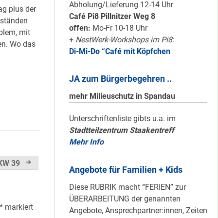
schön sauber
Abholung/Lieferung 12-14 Uhr
g plus der
halten!
Café Pi8 Pillnitzer Weg 8
eständen
offen:
Mo-Fr 10-18 Uhr
blem, mit
+
NestWerk-Workshops im Pi8
:
en. Wo das
Di-Mi-Do “Café mit Köpfchen
Neuer Look für’s
#Nachbarschaftmachen
JA zum Bürgerbegehren ..
mehr Milieuschutz in Spandau
Mit dem
Unterschriftenliste gibts u.a. im
Stadtteilzentrum Staakentreff
“Redemobil” im
Mehr Info
Kiez unterwegs …
 KW 39
Angebote für Familien + Kids
Lokale Register-
Diese RUBRIK macht “FERIEN” zur
Anlaufstelle in
ÜBERARBEITUNG der genannten
Staaken
*
markiert
Angebote, Ansprechpartner:innen, Zeiten