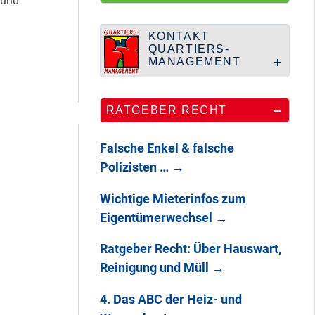
 und
Wie Staaken zu
zwei Hahnebergen
kam
KONTAKT
QUARTIERS-
MANAGEMENT
100 Jahre
RATGEBER RECHT
Heerstraße
Falsche Enkel & falsche
Polizisten …
→
Endlich: So war
Wichtige Mieterinfos zum
DAS
Eigentümerwechsel
→
STADTTEILFEST
2025
Ratgeber Recht: Über Hauswart,
Reinigung und Müll
→
4. Das ABC der Heiz- und