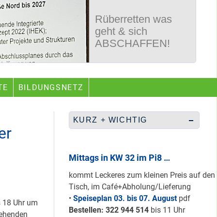
Rüberretten was
geht & sich
ABSCHAFFEN!
Nur grüne & gelbe
TE
BILDUNGSNETZ
Karten für den
neuen Quartiersrat
2023-25 …
KURZ + WICHTIG
er
Ein echtes “PLUS”
für Heerstraße
Mittags in KW 32 im Pi8 …
Nord …
kommt Leckeres zum kleinen Preis auf den
Tisch, im Café+Abholung/Lieferung
•
Speiseplan 03. bis 07. August
pdf
s 18 Uhr um
Staaken: Immer
Bestellen: 322 94
4 514
bis 11 Uhr
tehenden