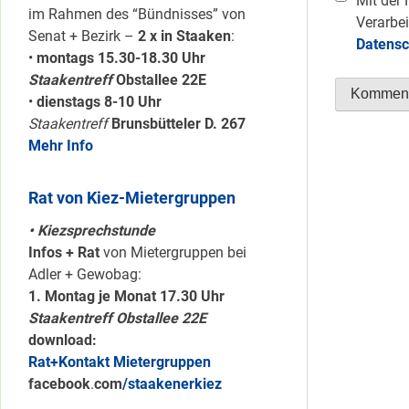
Mit der 
im Rahmen des “Bündnisses” von
Verarbei
Senat + Bezirk –
2 x in Staaken
:
Datensc
•
montags 15.30-18.30 Uhr
Staakentreff
Obstallee 22E
•
dienstags 8-10 Uhr
Staakentreff
Brunsbütteler D. 267
Mehr Info
Rat von Kiez-Mietergruppen
• Kiezsprechstunde
Infos + Rat
von Mietergruppen bei
Adler + Gewobag:
1. Montag je Monat 17.30 Uhr
Staakentreff Obstallee 22E
download:
Rat+Kontakt Mietergruppen
facebook
.
com
/staakenerkiez