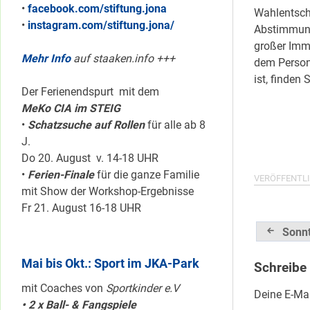
•
facebook.com/stiftung.jona
Wahlentsch
•
instagram.com/stiftung.jona/
Abstimmung
großer Immo
Mehr Info
auf staaken.info +++
dem Person
ist, finden 
Der Ferienendspurt mit dem
MeKo CIA im STEIG
•
Schatzsuche auf Rollen
für alle ab 8
J.
Do 20. August v. 14-18 UHR
•
Ferien-Finale
für die ganze Familie
VERÖFFENTLI
mit Show der Workshop-Ergebnisse
Fr 21. August 16-18 UHR
Beitrag
Sonn
Mai bis Okt.: Sport im JKA-Park
Schreibe
mit Coaches von
Sportkinder e.V
Deine E-Mai
• 2 x Ball- & Fangspiele