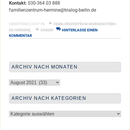
Kontakt:
030-364 03 888
familienzentrum-hermine@trialog-berlin.de
VERÖFFENTLICHT IN
FAMILIENZENTRUM MORGENSTERN -
EX-HERMINE
,
KINDER
HINTERLASSE EINEN
ZU
KOMMENTAR
HERMINE
WOCHENPROGRAMM
ARCHIV NACH MONATEN
Archiv
nach
Monaten
ARCHIV NACH KATEGORIEN
Archiv
nach
Kategorien