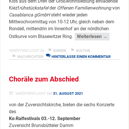
Kids aus dem Dreh der Großwohnsiedlung einladende
Kiezf
rühstückstafel
der
Offenen Familienwohnung
von
Casablanca gGmbH
steht wieder jeden
Mittwochvormittag von 10-12 Uhr, gleich neben dem
Rondell, mittendrin im Innenhof an der nördlichen
“Mittwoch
Ostkurve vom Blasewitzer Ring.
Weiterlesen →
Kiezfrühs
am
VERÖFFENTLICHT IN
KINDER
,
KULTUR
,
ZU
Rondell”
NACHRICHTEN
HINTERLASSE EINEN KOMMENTAR
MITTWOC
</span
KIEZFRÜH
AM
Choräle zum Abschied
RONDELL
VERÖFFENTLICHT AM
31. AUGUST 2021
von der Zuversichtskirche, bieten die sechs Konzerte
des
Ko:Ralfestivals 03.-12. September
Zuversicht Brunsbütteler Damm