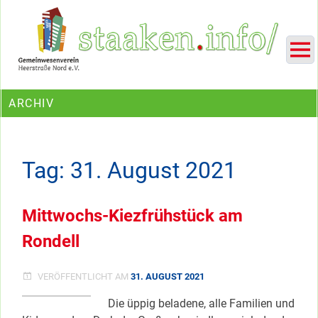
Skip
Ein Projekt des Gemeinwesenvereins Heerstraße Nord
to
content
ARCHIV
Tag:
31. August 2021
Mittwochs-Kiezfrühstück am
Rondell
VERÖFFENTLICHT AM
31. AUGUST 2021
Die üppig beladene, alle Familien und