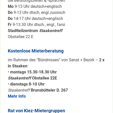
die Beratungszeiten & -sprachen:
Mo
9-13 Uhr deutsch+englisch
Do
9-13 Uhr dtsch, engl.,russisch
Do
14-17 Uhr deutsch+englisch
Fr
9-13.30 Uhr dtsch., engl., farsi
Stadtteilzentrum
Staakentreff
Obstallee 22 E
Kostenlose Mieterberatung
im Rahmen des “Bündnisses” von Senat + Bezirk –
2 x
in Staaken
:
•
montags 15.30-18.30 Uhr
Staakentreff
Obstallee 22E
•
dienstags 8-10 Uhr
Staakentreff
Brunsbütteler D. 267
Mehr Info
Rat von Kiez-Mietergruppen