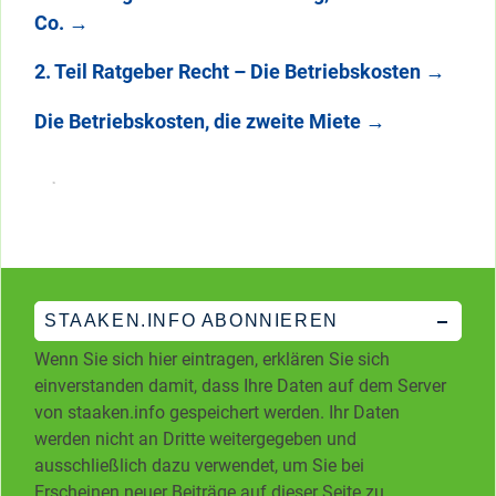
Co.
→
2. Teil Ratgeber Recht – Die Betriebskosten
→
Die Betriebskosten, die zweite Miete
→
STAAKEN.INFO ABONNIEREN
Wenn Sie sich hier eintragen, erklären Sie sich
einverstanden damit, dass Ihre Daten auf dem Server
von staaken.info gespeichert werden. Ihr Daten
werden nicht an Dritte weitergegeben und
ausschließlich dazu verwendet, um Sie bei
Erscheinen neuer Beiträge auf dieser Seite zu