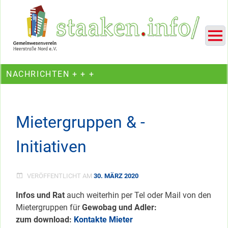
Skip
Ein Projekt des Gemeinwesenvereins Heerstraße Nord
to
content
NACHRICHTEN + + +
Mietergruppen & -
Initiativen
VERÖFFENTLICHT AM
30. MÄRZ 2020
Infos und Rat
auch weiterhin per Tel oder Mail von den
Mietergruppen für
Gewobag und Adler:
zum download:
Kontakte Mieter