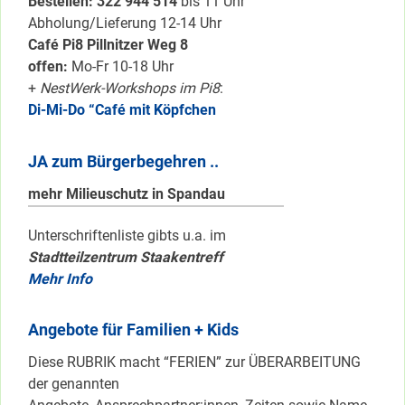
Bestellen: 322 94
4 514
bis 11 Uhr
Abholung/Lieferung 12-14 Uhr
Café Pi8 Pillnitzer Weg 8
offen:
Mo-Fr 10-18 Uhr
+
NestWerk-Workshops im Pi8
:
Di-Mi-Do “Café mit Köpfchen
JA zum Bürgerbegehren ..
mehr Milieuschutz in Spandau
Unterschriftenliste gibts u.a. im
Stadtteilzentrum Staakentreff
Mehr Info
Angebote für Familien + Kids
Diese RUBRIK macht “FERIEN” zur ÜBERARBEITUNG
der genannten