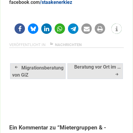
facebook
.
com
/staakenerkiez
VERÖFFENTLICHT IN
NACHRICHTEN
Beitragsnavigation
Beratung vor Ort im …
Migrationsberatung
von GiZ
Ein Kommentar zu “Mietergruppen & -