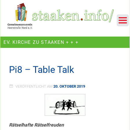
Skip
Ein Projekt des Gemeinwesenvereins Heerstraße Nord
to
content
EV. KIRCHE ZU STAAKEN + + +
Pi8 – Table Talk
VERÖFFENTLICHT AM
20. OKTOBER 2019
Rätselhafte Rätselfreuden