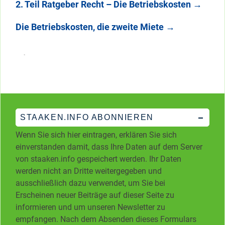
2. Teil Ratgeber Recht – Die Betriebskosten
→
Die Betriebskosten, die zweite Miete
→
STAAKEN.INFO ABONNIEREN
Wenn Sie sich hier eintragen, erklären Sie sich
einverstanden damit, dass Ihre Daten auf dem Server
von staaken.info gespeichert werden. Ihr Daten
werden nicht an Dritte weitergegeben und
ausschließlich dazu verwendet, um Sie bei
Erscheinen neuer Beiträge auf dieser Seite zu
informieren und um unseren Newsletter zu
empfangen. Nach dem Absenden dieses Formulars