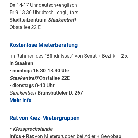
Do
14-17 Uhr deutsch+englisch
Fr
9-13.30 Uhr dtsch., engl., farsi
Stadtteilzentrum
Staakentreff
Obstallee 22 E
Kostenlose Mieterberatung
im Rahmen des “Bündnisses” von Senat + Bezirk –
2 x
in Staaken
:
•
montags 15.30-18.30 Uhr
Staakentreff
Obstallee 22E
•
dienstags 8-10 Uhr
Staakentreff
Brunsbütteler D. 267
Mehr Info
Rat von Kiez-Mietergruppen
• Kiezsprechstunde
Infos + Rat
von Mietergruppen bei Adler + Gewobag: