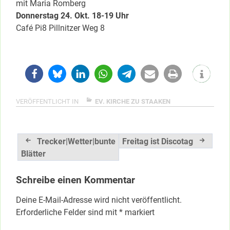
mit Maria Romberg
Donnerstag 24. Okt. 18-19 Uhr
Café Pi8 Pillnitzer Weg 8
VERÖFFENTLICHT IN
EV. KIRCHE ZU STAAKEN
Beitragsnavigation
Trecker|Wetter|bunte
Freitag ist Discotag
Blätter
Schreibe einen Kommentar
Deine E-Mail-Adresse wird nicht veröffentlicht.
Erforderliche Felder sind mit
*
markiert