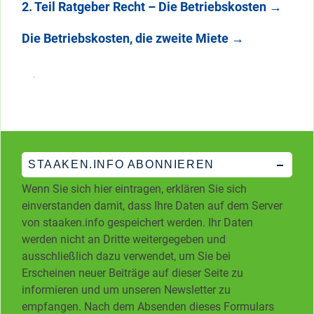
2. Teil Ratgeber Recht – Die Betriebskosten
→
Die Betriebskosten, die zweite Miete
→
STAAKEN.INFO ABONNIEREN
Wenn Sie sich hier eintragen, erklären Sie sich
einverstanden damit, dass Ihre Daten auf dem Server
von staaken.info gespeichert werden. Ihr Daten
werden nicht an Dritte weitergegeben und
ausschließlich dazu verwendet, um Sie bei
Erscheinen neuer Beiträge auf dieser Seite zu
informieren und um unseren Newsletter zu
empfangen. Nach dem Absenden dieses Formulars