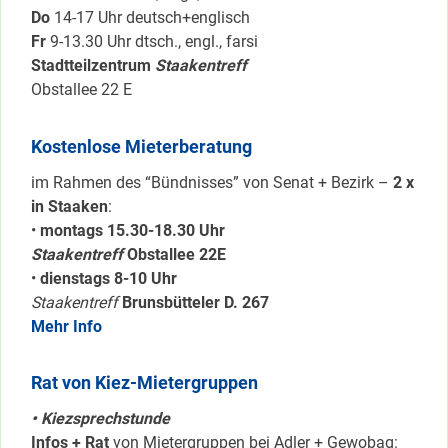
Do
14-17 Uhr deutsch+englisch
Fr
9-13.30 Uhr dtsch., engl., farsi
Stadtteilzentrum
Staakentreff
Obstallee 22 E
Kostenlose Mieterberatung
im Rahmen des “Bündnisses” von Senat + Bezirk –
2 x
in Staaken
:
•
montags 15.30-18.30 Uhr
Staakentreff
Obstallee 22E
•
dienstags 8-10 Uhr
Staakentreff
Brunsbütteler D. 267
Mehr Info
Rat von Kiez-Mietergruppen
• Kiezsprechstunde
Infos + Rat
von Mietergruppen bei Adler + Gewobag: