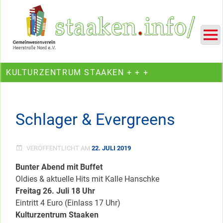
Skip
Ein Projekt des Gemeinwesenvereins Heerstraße Nord
to
content
KULTURZENTRUM STAAKEN + + +
Schlager & Evergreens
VERÖFFENTLICHT AM
22. JULI 2019
Bunter Abend mit Buffet
Oldies & aktuelle Hits mit Kalle Hanschke
Freitag 26. Juli 18 Uhr
Eintritt 4 Euro (Einlass 17 Uhr)
Kulturzentrum Staaken