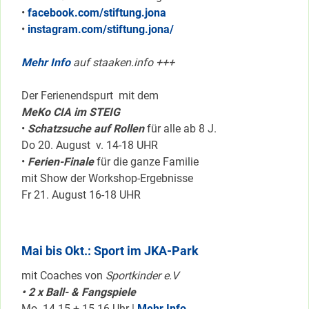
•
facebook.com/stiftung.jona
•
instagram.com/stiftung.jona/
Mehr Info
auf staaken.info +++
Der Ferienendspurt mit dem
MeKo CIA im STEIG
•
Schatzsuche auf Rollen
für alle ab 8 J.
Do 20. August v. 14-18 UHR
•
Ferien-Finale
für die ganze Familie
mit Show der Workshop-Ergebnisse
Fr 21. August 16-18 UHR
Mai bis Okt.: Sport im JKA-Park
mit Coaches von
Sportkinder e.V
• 2 x Ball- & Fangspiele
Mo 14-15 + 15-16 Uhr |
Mehr Info