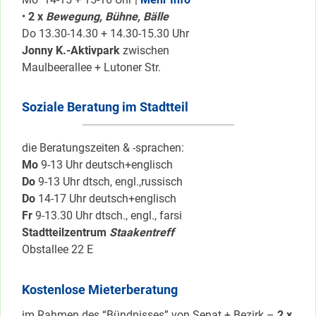
•
2 x
Bewegung, Bühne, Bälle
Do 13.30-14.30 + 14.30-15.30 Uhr
Jonny K.-Aktivpark
zwischen
Maulbeerallee + Lutoner Str.
Soziale Beratung im Stadtteil
die Beratungszeiten & -sprachen:
Mo
9-13 Uhr deutsch+englisch
Do
9-13 Uhr dtsch, engl.,russisch
Do
14-17 Uhr deutsch+englisch
Fr
9-13.30 Uhr dtsch., engl., farsi
Stadtteilzentrum
Staakentreff
Obstallee 22 E
Kostenlose Mieterberatung
im Rahmen des “Bündnisses” von Senat + Bezirk –
2 x