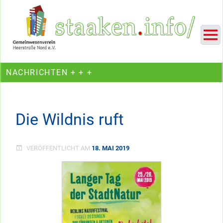
Skip
Ein Projekt des Gemeinwesenvereins Heerstraße Nord
to
content
NACHRICHTEN + + +
Die Wildnis ruft
VERÖFFENTLICHT AM
18. MAI 2019