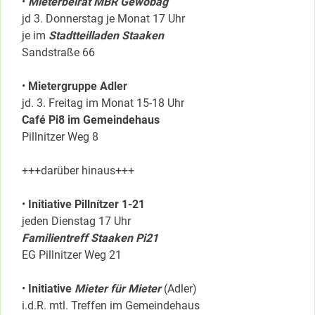
•
Mieterbeirat MBR Gewobag
jd 3. Donnerstag je Monat 17 Uhr
je im
Stadtteilladen Staaken
Sandstraße 66
•
Mietergruppe Adler
jd. 3. Freitag im Monat 15-18 Uhr
Café Pi8 im Gemeindehaus
Pillnitzer Weg 8
+++darüber hinaus+++
•
Initiative Pillnítzer 1-21
jeden Dienstag 17 Uhr
Familientreff Staaken Pi21
EG Pillnitzer Weg 21
•
Initiative
Mieter für Mieter
(Adler)
i.d.R. mtl. Treffen im Gemeindehaus